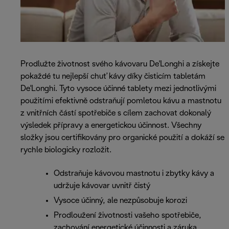
Prodlužte životnost svého kávovaru De'Longhi a získejte
pokaždé tu nejlepší chuť kávy díky čisticím tabletám
De'Longhi. Tyto vysoce účinné tablety mezi jednotlivými
použitími efektivně odstraňují pomletou kávu a mastnotu
z vnitřních částí spotřebiče s cílem zachovat dokonalý
výsledek přípravy a energetickou účinnost. Všechny
složky jsou certifikovány pro organické použití a dokáží se
rychle biologicky rozložit.
Odstraňuje kávovou mastnotu i zbytky kávy a
udržuje kávovar uvnitř čistý
Vysoce účinný, ale nezpůsobuje korozi
Prodloužení životnosti vašeho spotřebiče,
zachování energetické účinnosti a záruka