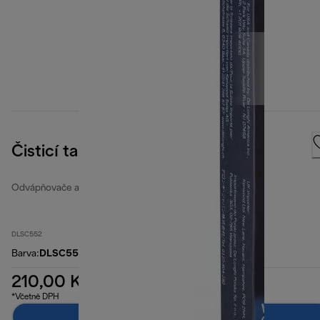
Čisticí tablety De'Longhi
Odvápňovače a vodní filtry
DLSC552
Barva
:
DLSC552
210,00 Kč
*Včetně DPH
Přidat do košíku