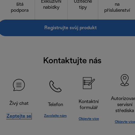
Exkluzivní
Užitečné
šitá
na
nabídky
tipy
podpora
příslušenství
Registrujte svůj produkt
Kontaktujte nás
Autorizova
Kontaktní
Živý chat
Telefon
servisní
formulář
střediska
Zeptejte se
Zavolejte nám
Objevte více
Objevte více