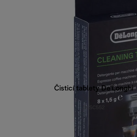
Čisticí tablety De'Longhi
DLSC552