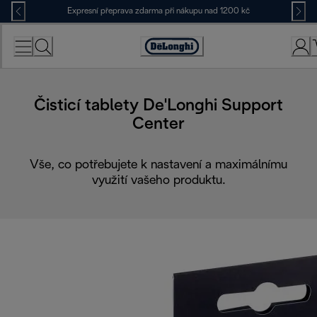
Skip
Expresní přeprava zdarma při nákupu nad 1200 kč
to
Content
Accessibility
Statement
Čisticí tablety De'Longhi Support
Center
Vše, co potřebujete k nastavení a maximálnímu
využití vašeho produktu.