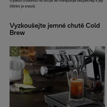
tryskou chladnou na dotyk se manipuluje bezpečněji a její
čištění je snazší.
Vyzkoušejte jemné chutě Cold
Brew