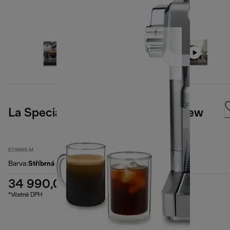
La Specialista Maestro – Cold Brew
EC9885.M
Barva
:
Stříbrná
34 990,00 Kč
*Včetně DPH