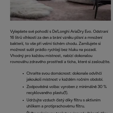
Vylepšete své pohodlí s De'Longhi AriaDry Evo. Odstraní
16 litrů vlhkosti za den a brání vzniku plísní a množení
bakterií, to vše při velmi tichém chodu. Zamilujete si
možnost sušit prádlo rychleji bez hluku na pozadí.
Vhodný pro každou místnost, nabízí dokonalou
rovnováhu zdravého prostředí a ticha, které si zasloužíte.
Chraňte svou domácnost: dokonale odvlhčí
jakoukoli místnost v každém ročním období.
Zodpovědná volba: vyroben z minimálně 30 %
recyklovaného plastu(1).
Udržujte vzduch čistý díky filtru s aktivním
uhlíkem a protiprachovému filtru.