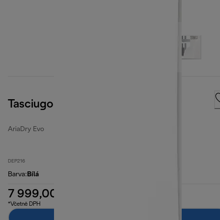
Tasciugo AriadDry Evo
AriaDry Evo
DEP216
Barva
:
Bílá
7 999,00 Kč
*Včetně DPH
Přidat do košíku