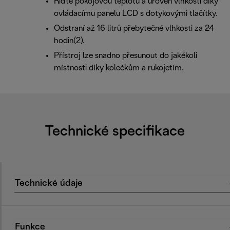
Řiďte pokojovou teplotu a úroveň vlhkosti díky
ovládacímu panelu LCD s dotykovými tlačítky.
Odstraní až 16 litrů přebytečné vlhkosti za 24
hodin(2).
Přístroj lze snadno přesunout do jakékoli
místnosti díky kolečkům a rukojetím.
Technické specifikace
Technické údaje
Funkce