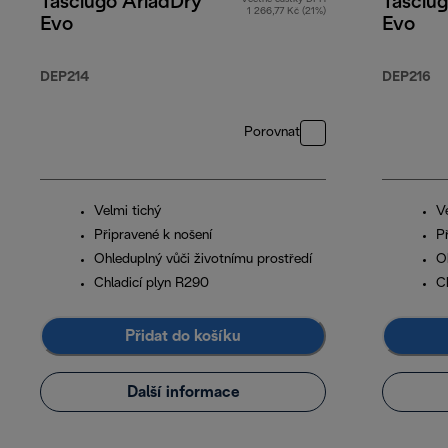
Tasciugo AriadDry
Tasciu
1 266,77 Kč (21%)
Evo
Evo
DEP214
DEP216
Porovnat
Velmi tichý
V
Připravené k nošení
P
Ohleduplný vůči životnímu prostředí
O
Chladicí plyn R290
C
Přidat do košíku
Další informace