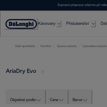
Skip
Expresní přeprava zdarma při ná
to
Content
Kávovary
Příslušenství
Dal
Accessibility
Statement
Další spotřebiče
Komfort
Úprava vzduchu
Vysoušeče vzduchu
AriaDry Evo
Objednat podle
Cena
Barva