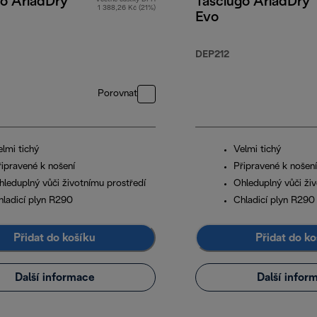
go AriadDry
Tasciugo AriadDry
1 388,26 Kč (21%)
Evo
DEP212
Porovnat
elmi tichý
Velmi tichý
řipravené k nošení
Připravené k nošení
hleduplný vůči životnímu prostředí
Ohleduplný vůči ži
hladicí plyn R290
Chladicí plyn R290
Přidat do košíku
Přidat do ko
Další informace
Další infor