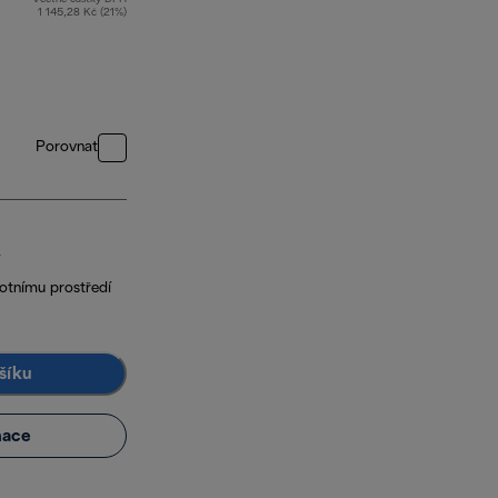
1 145,28 Kč (21%)
Porovnat
votnímu prostředí
šíku
mace