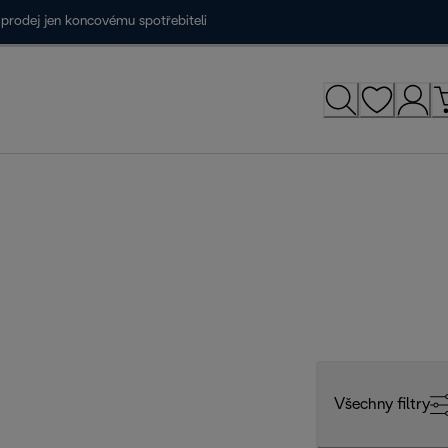
prodej jen koncovému spotřebiteli
Všechny filtry