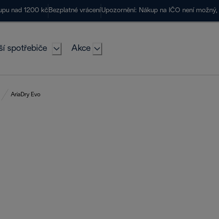
kupu nad 1200 kč
Bezplatné vrácení
Upozornění: Nákup na IČO není možný, 
ší spotřebiče
Akce
AriaDry Evo