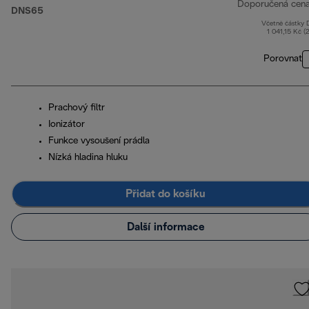
Doporučená cen
DNS65
Včetně částky
1 041,15 Kč (
Porovnat
Prachový filtr
Ionizátor
Funkce vysoušení prádla
Nízká hladina hluku
Přidat do košíku
Další informace