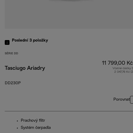
Poslední 3
položky
SÉRIE DD
11 799,00 Kč
Tasciugo Ariadry
Včetně částky
2 047,76 Kč (
DD230P
Porovnat
Prachový filtr
Systém čerpadla