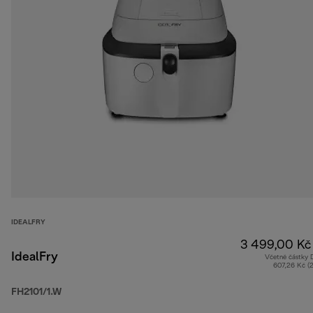
IDEALFRY
3 499,00 Kč
IdealFry
Včetně částky
607,26 Kč (
FH2101/1.W