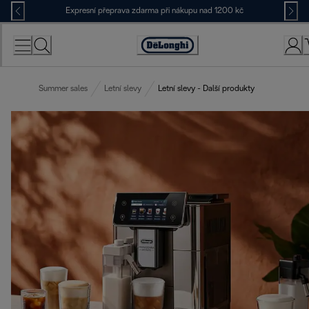
Skip
Expresní přeprava zdarma při nákupu nad 1200 kč
to
Content
Accessibility
Statement
Summer sales
Letní slevy
Letní slevy - Další produkty