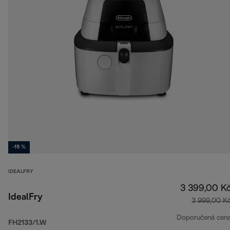
-15 %
IDEALFRY
3 399,00 K
IdealFry
3 999,00 K
Doporučená cen
FH2133/1.W