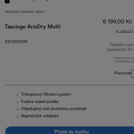
TASCIUGO ARIADRY MULTI
6 199,00 Kč
Tasciugo AriaDry Multi
6 299,00
DEXD216RF
Nejnižší cena
posledních 30 
Včetně částky
1 075,86 Kč (
Porovnat
Třístupňový filtrační systém
Funkce sušení prádla
Ohleduplný vůči životnímu prostředí
Nepřetržité odtékání
Přidat do košíku