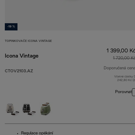
-19 %
TOPINKOVAČE ICONA VINTAGE
1 399,00 K
Icona Vintage
1 720,00 K
Doporučená cen
CTOV2103.AZ
Včetně částky
242,80 Kč (
Porovnat
Regulace opékání