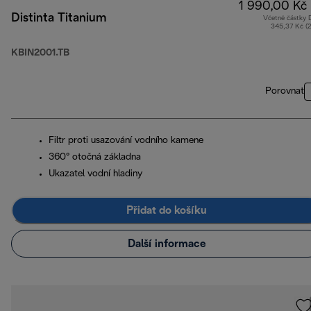
1 990,00 Kč
Distinta Titanium
Včetně částky
345,37 Kč (
KBIN2001.TB
Porovnat
Filtr proti usazování vodního kamene
360° otočná základna
Ukazatel vodní hladiny
Přidat do košíku
Další informace