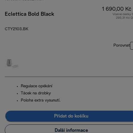
1 690,00 Kč
Eclettica Bold Black
Včetně částky
293,31 Kč (
CTY2103.BK
Porovnat
Regulace opékání
Tácek na drobky
Poloha extra vysunutí.
Přidat do košíku
Další informace