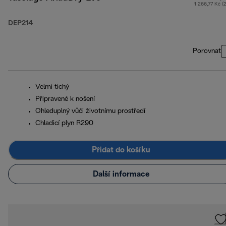
1 266,77 Kč (
DEP214
Porovnat
Velmi tichý
Připravené k nošení
Ohleduplný vůči životnímu prostředí
Chladicí plyn R290
Přidat do košíku
Další informace