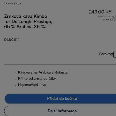
ZRNKA KÁVY
249,00 Kč
Zrnková káva Kimbo
Včetně částky
26,68 Kč (
for De'Longhi Prestige,
65 % Arabica 35 %
Robusta, 250 g
DLSC614
Porovnat
Kávová zrna Arabica a Robusta
Přímo od zrnka po šálek
Nejčerstvější káva
Přidat do košíku
Další informace