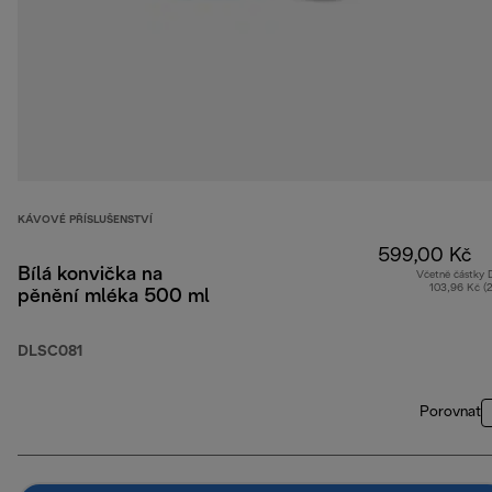
KÁVOVÉ PŘÍSLUŠENSTVÍ
599,00 Kč
Bílá konvička na
Včetně částky
103,96 Kč (
pěnění mléka 500 ml
DLSC081
Porovnat