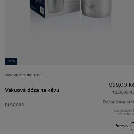
-21 %
KÁVOVÉ PŘÍSLUŠENSTVÍ
999,00 K
Vakuová dóza na kávu
1 269,00 K
Doporučená cen
DLSC068
Včetně částky
173,38 Kč (
Porovnat