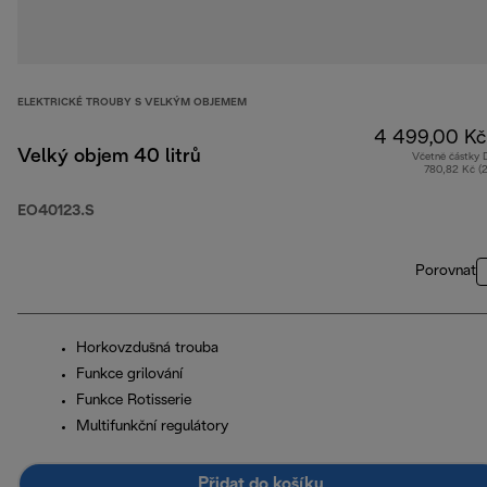
ELEKTRICKÉ TROUBY S VELKÝM OBJEMEM
4 499,00 Kč
Velký objem 40 litrů
Včetně částky
780,82 Kč (
EO40123.S
Porovnat
Horkovzdušná trouba
Funkce grilování
Funkce Rotisserie
Multifunkční regulátory
Přidat do košíku