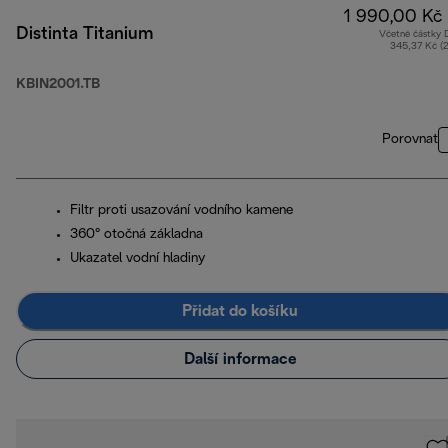
1 990,00 Kč
Distinta Titanium
Včetně částky
345,37 Kč (
KBIN2001.TB
Porovnat
Filtr proti usazování vodního kamene
360° otočná základna
Ukazatel vodní hladiny
Přidat do košíku
Další informace