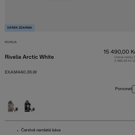
DÁREK ZDARMA
RIVELIA
15 490,00 K
Rivelia Arctic White
Včetně částky
2 688,35 Kč (
EXAM440.35.W
Porovnat
Čerstvě namletá káva