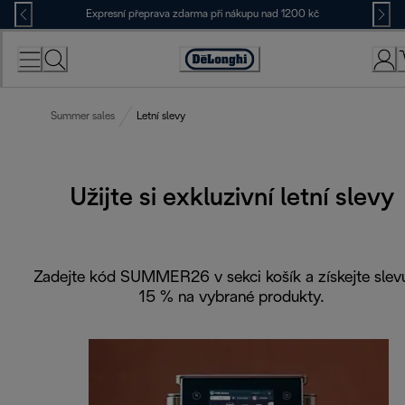
Skip
Expresní přeprava zdarma při nákupu nad 1200 kč
to
Content
Accessibility
Statement
Summer sales
Letní slevy
Užijte si exkluzivní letní slevy
Zadejte kód SUMMER26 v sekci košík a získejte slev
15 % na vybrané produkty.