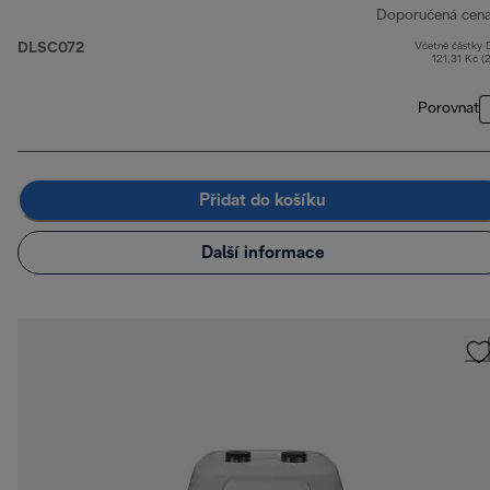
Doporučená cen
DLSC072
Včetně částky
121,31 Kč (
Porovnat
Přidat do košíku
Další informace