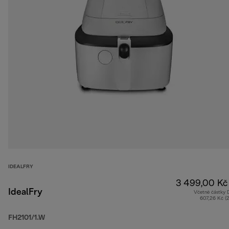
IDEALFRY
3 499,00 Kč
IdealFry
Včetně částky
607,26 Kč (
FH2101/1.W