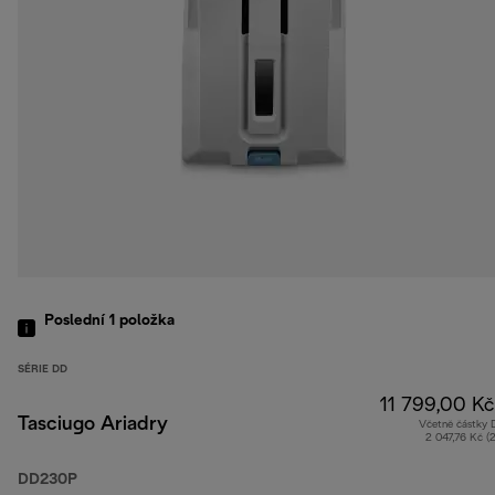
Poslední 1
položka
SÉRIE DD
11 799,00 Kč
Tasciugo Ariadry
Včetně částky
2 047,76 Kč (
DD230P