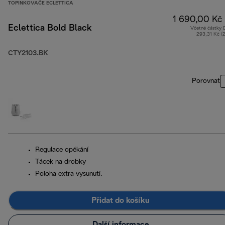
TOPINKOVAČE ECLETTICA
1 690,00 Kč
Eclettica Bold Black
Včetně částky
293,31 Kč (
CTY2103.BK
Porovnat
Regulace opékání
Tácek na drobky
Poloha extra vysunutí.
Přidat do košíku
Další informace