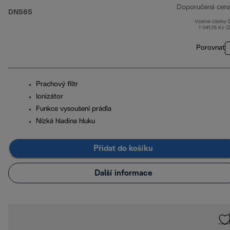
Doporučená cen
DNS65
Včetně částky
1 041,15 Kč (
Porovnat
Prachový filtr
Ionizátor
Funkce vysoušení prádla
Nízká hladina hluku
Přidat do košíku
Další informace