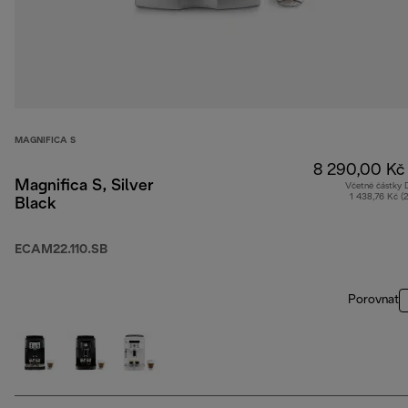
MAGNIFICA S
8 290,00 Kč
Magnifica S, Silver
Včetně částky
1 438,76 Kč (
Black
ECAM22.110.SB
Porovnat