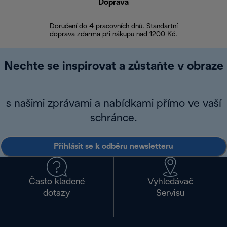
Doprava
Doprava 
Doručení do 4 pracovních dnů. Standartní
doprava zdarma při nákupu nad 1200 Kč.
Vrácení zboží 
Nechte se inspirovat a zůstaňte v obraze
s našimi zprávami a nabídkami přímo ve vaší
schránce.
Přihlásit se k odběru newsletteru
Často kladené
Vyhledávač
dotazy
Servisu