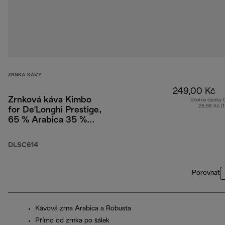
ZRNKA KÁVY
249,00 Kč
Zrnková káva Kimbo
Včetně částky
26,68 Kč (
for De'Longhi Prestige,
65 % Arabica 35 %
Robusta, 250 g
DLSC614
Porovnat
Kávová zrna Arabica a Robusta
Přímo od zrnka po šálek