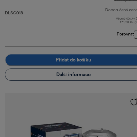
1 049,00 K
Doporučená cen
DLSC018
Včetně částky
173,38 Kč (
Porovnat
Přidat do košíku
Další informace