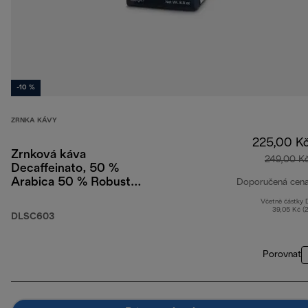
-10 %
ZRNKA KÁVY
225,00 K
Zrnková káva
249,00 K
Decaffeinato, 50 %
Arabica 50 % Robusta,
Doporučená cen
250 g
Včetně částky
39,05 Kč (
DLSC603
Porovnat