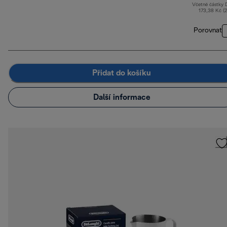
Včetně částky
173,38 Kč (
Porovnat
Přidat do košíku
Další informace