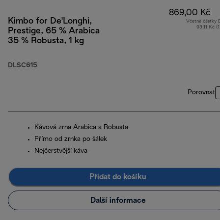
869,00 Kč
Kimbo for De'Longhi,
Včetně částky
93,11 Kč (
Prestige, 65 % Arabica
35 % Robusta, 1 kg
DLSC615
Porovnat
Kávová zrna Arabica a Robusta
Přímo od zrnka po šálek
Nejčerstvější káva
Přidat do košíku
Další informace