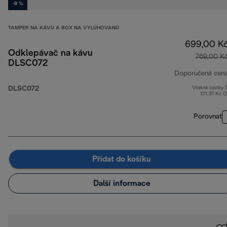
-9 %
TAMPER NA KÁVU A BOX NA VYLÚHOVANÚ
699,00 K
Odklepávač na kávu
769,00 K
DLSC072
Doporučená cen
DLSC072
Včetně částky
121,31 Kč (
Porovnat
Přidat do košíku
Další informace