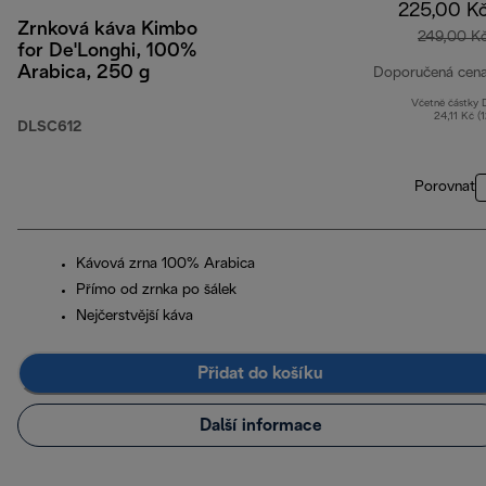
225,00 K
Zrnková káva Kimbo
249,00 K
for De'Longhi, 100%
Arabica, 250 g
Doporučená cen
Včetně částky
24,11 Kč (
DLSC612
Porovnat
Kávová zrna 100% Arabica
Přímo od zrnka po šálek
Nejčerstvější káva
Přidat do košíku
Další informace