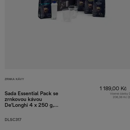
ZRNKA KÁVY
1 189,00 Kč
Sada Essential Pack se
Včetně částky
206,36 Kč (
zrnkovou kávou
De'Longhi 4 x 250 g,
2 sklenicemi
Cappuccino a vodním
DLSC317
filtrem