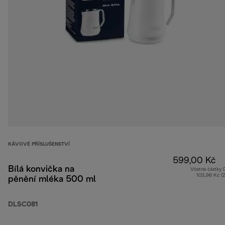
KÁVOVÉ PŘÍSLUŠENSTVÍ
599,00 Kč
Bílá konvička na
Včetně částky
103,96 Kč (
pěnění mléka 500 ml
DLSC081