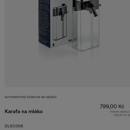
AUTOMATICKÉ KONVICE NA MLÉKO
799,00 Kč
Karafa na mléko
Včetně částky
138,67 Kč (
DLSC006