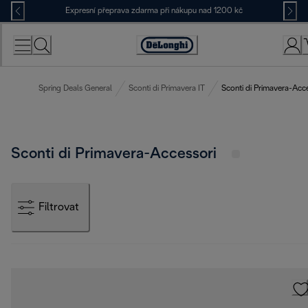
Skip
Expresní přeprava zdarma při nákupu nad 1200 kč
to
Content
Accessibility
Statement
Spring Deals General
Sconti di Primavera IT
Sconti di Primavera-Acce
Sconti di Primavera-Accessori
Filtrovat