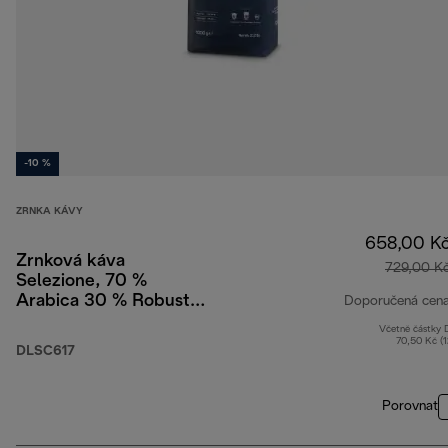
-10 %
ZRNKA KÁVY
658,00 K
Zrnková káva
729,00 K
Selezione, 70 %
Arabica 30 % Robusta,
Doporučená cen
1 kg
Včetně částky
70,50 Kč (
DLSC617
Porovnat