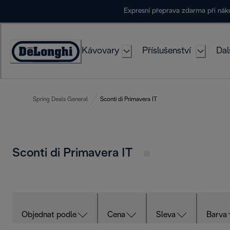
Skip
Expresní přeprava zdarma při ná
to
Content
Kávovary
Příslušenství
Dal
Accessibility
Statement
Spring Deals General
Sconti di Primavera IT
Sconti di Primavera IT
Objednat podle
Cena
Sleva
Barva