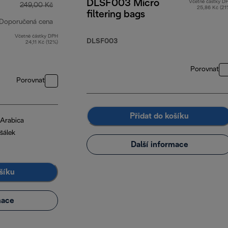
DLSF003 Micro
Včetně částky D
249,00 Kč
25,86 Kč (21
filtering bags
Doporučená cena
Včetně částky DPH
původní cena 249,00 Kč
DLSF003
24,11 Kč (12%)
Porovnat
Porovnat
Přidat do košíku
Arabica
šálek
Další informace
šíku
mace