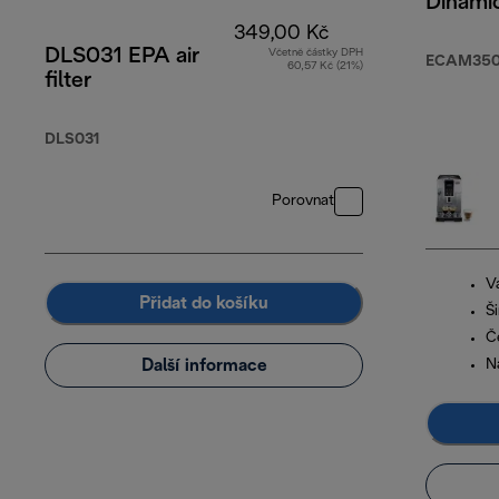
Dinami
349,00 Kč
DLS031 EPA air
Včetně částky DPH
ECAM350
60,57 Kč (21%)
filter
DLS031
Porovnat
V
Přidat do košíku
Š
Č
Další informace
N