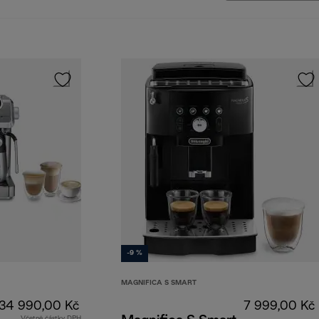
-9 %
MAGNIFICA S SMART
34 990,00 Kč
7 999,00 Kč
Včetně částky DPH