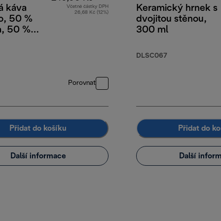
á káva
Keramický hrnek s
Včetně částky DPH
26,68 Kč (12%)
o, 50 %
dvojitou stěnou,
a, 50 %
300 ml
a, 250 g
00 Kč
DLSC067
Porovnat
Přidat do košíku
Přidat do ko
Další informace
Další infor