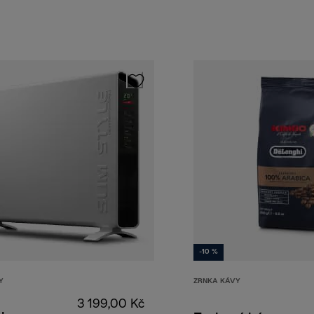
-10 %
Y
ZRNKA KÁVY
3 199,00 Kč