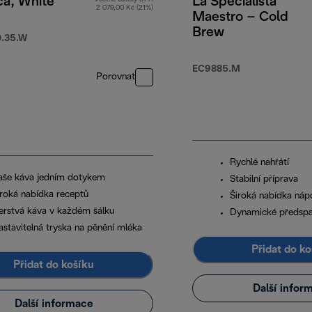
ca, White
La Specialista
2 079,00 Kč (21%)
Maestro – Cold
Brew
.35.W
EC9885.M
Porovnat
Rychlé nahřátí
aše káva jedním dotykem
Stabilní příprava
iroká nabídka receptů
Široká nabídka náp
erstvá káva v každém šálku
Dynamické předspa
astavitelná tryska na pěnění mléka
Přidat do ko
Přidat do košíku
Další infor
Další informace