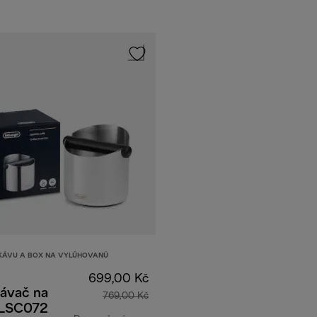
KÁVU A BOX NA VYLÚHOVANÚ
699,00 Kč
ávač na
769,00 Kč
DLSC072