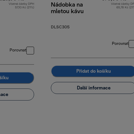
Nádobka na
Včetně částky DPH
Včetně částky D
57,10 Kč (21%)
65,78 Kč (21
mletou kávu
DLSC305
Porovnat
Porovnat
Přidat do košíku
šíku
Další informace
mace