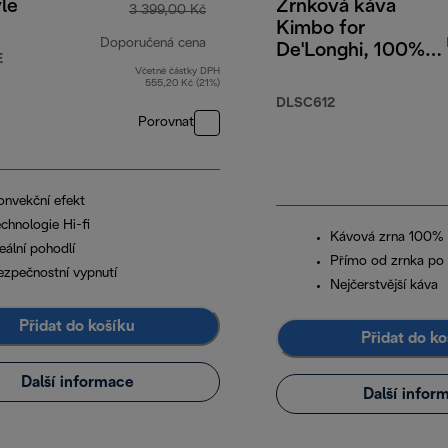
le
Zrnková káva
3 399,00 Kč
Kimbo for
Doporučená cena
De'Longhi, 100%
E
Arabica, 250 g
Včetně částky DPH
původní cena 3 399,00 Kč
555,20 Kč (21%)
DLSC612
Porovnat
onvekční efekt
chnologie Hi-fi
Kávová zrna 100% 
eální pohodlí
Přímo od zrnka po 
ezpečnostní vypnutí
Nejčerstvější káva
Přidat do košíku
Přidat do ko
Další informace
Další infor