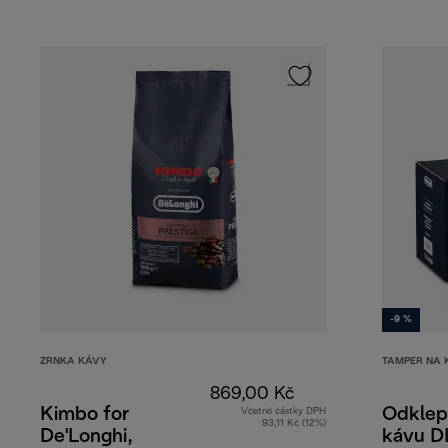
-9 %
ZRNKA KÁVY
TAMPER NA 
869,00 Kč
Kimbo for
Odklep
Včetně částky DPH
93,11 Kč (12%)
De'Longhi,
kávu 