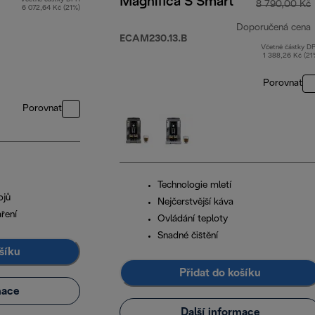
Magnifica S Smart
8 790,00 Kč
6 072,64 Kč (21%)
Doporučená cena
ECAM230.13.B
Včetně částky D
1 388,26 Kč (21
Porovnat
Porovnat
Technologie mletí
ojů
Nejčerstvější káva
ření
Ovládání teploty
Snadné čištění
šíku
Přidat do košíku
mace
Další informace