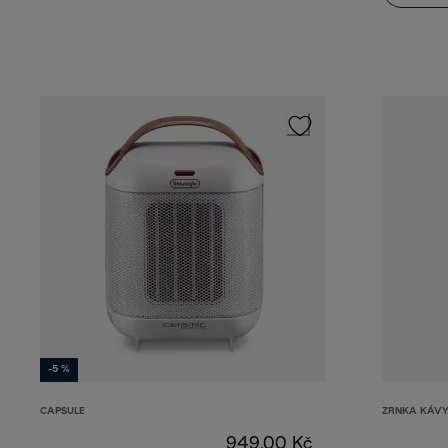
-5 %
CAPSULE
ZRNKA KÁV
949,00 Kč