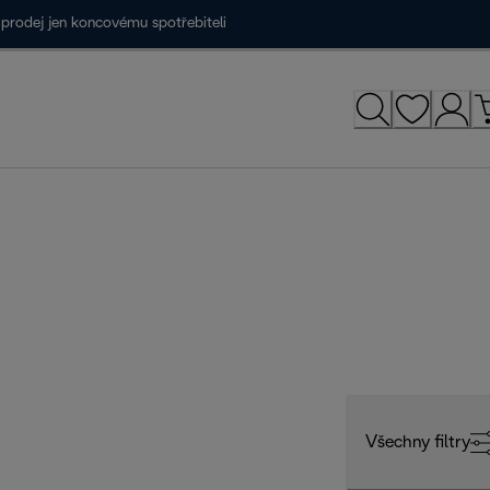
prodej jen koncovému spotřebiteli
Všechny filtry