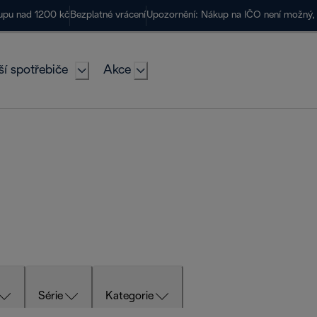
kupu nad 1200 kč
Bezplatné vrácení
Upozornění: Nákup na IČO není možný, 
ší spotřebiče
Akce
Série
Kategorie