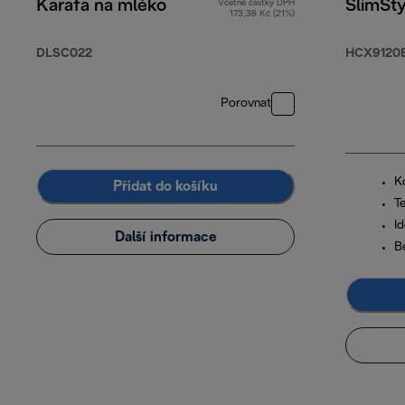
Karafa na mléko
SlimSty
Včetně částky DPH
173,38 Kč (21%)
DLSC022
HCX9120
Porovnat
K
Přidat do košíku
Te
Id
Další informace
B