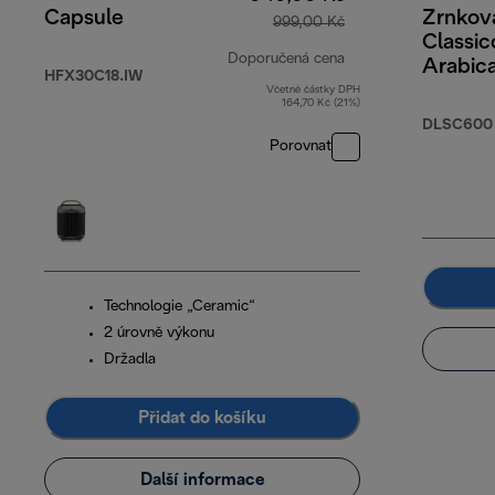
Capsule
Zrnkov
999,00 Kč
Classic
Doporučená cena
Arabic
HFX30C18.IW
Robust
Včetně částky DPH
původní cena 999,
164,70 Kč (21%)
DLSC600
Porovnat
Technologie „Ceramic“
2 úrovně výkonu
Držadla
Přidat do košíku
Další informace