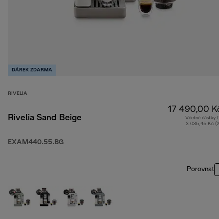
DÁREK ZDARMA
RIVELIA
17 490,00 K
Rivelia Sand Beige
Včetně částky
3 035,45 Kč (
EXAM440.55.BG
Porovnat