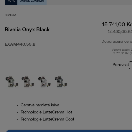
-10 %
DÁREK ZDARMA
RIVELIA
15 741,00 K
Rivelia Onyx Black
17 490,00 K
Doporučená cen
EXAM440.55.B
Včetně částky
2 731,91 Kč (
Porovnat
Čerstvě namletá káva
Technologie LatteCrema Hot
Technologie LatteCrema Cool