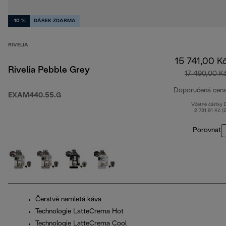
-10 %
DÁREK ZDARMA
RIVELIA
15 741,00 K
Rivelia Pebble Grey
17 490,00 K
Doporučená cen
EXAM440.55.G
Včetně částky
2 731,91 Kč (
Porovnat
Čerstvě namletá káva
Technologie LatteCrema Hot
Technologie LatteCrema Cool