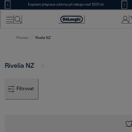
Skip
Expresní přeprava zdarma při nákupu nad 1200 kč
to
Content
Accessibility
Statement
Promos
Rivelia NZ
Rivelia NZ
Filtrovat