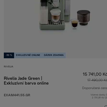
-10 %
EXKLUZIVNĚ ONLINE
DÁREK ZDARMA
RIVELIA
15 741,00 K
Rivelia Jade Green |
17 490,00 K
Exkluzivní barva online
Doporučená cen
EXAM441.55.GR
Včetně částky
2 731,91 Kč (