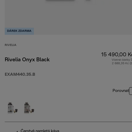
DÁREK ZDARMA
RIVELIA
15 490,00 K
Rivelia Onyx Black
Včetně částky
2 688,35 Kč (
EXAM440.35.B
Porovnat
Čerstvě namletá káva