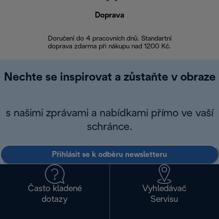
Doprava
Doprava 
Doručení do 4 pracovních dnů. Standartní
doprava zdarma při nákupu nad 1200 Kč.
Vrácení zboží 
Nechte se inspirovat a zůstaňte v obraze
s našimi zprávami a nabídkami přímo ve vaší
schránce.
Přihlásit se k odběru newsletteru
Často kladené
Vyhledávač
dotazy
Servisu