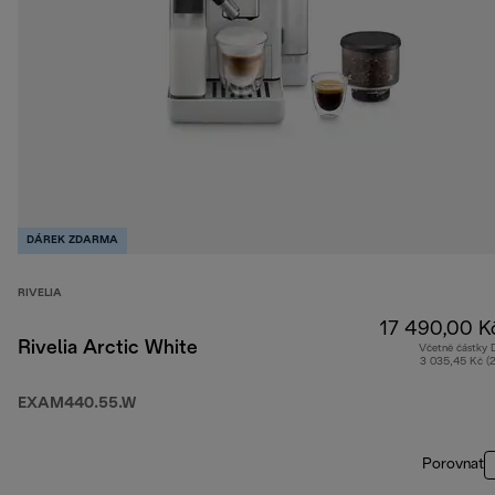
DÁREK ZDARMA
RIVELIA
17 490,00 K
Rivelia Arctic White
Včetně částky
3 035,45 Kč (
EXAM440.55.W
Porovnat