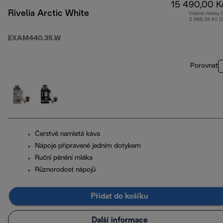
15 490,00 K
Rivelia Arctic White
Včetně částky
2 688,35 Kč (
EXAM440.35.W
Porovnat
Čerstvě namletá káva
Nápoje připravené jedním dotykem
Ruční pěnění mléka
Různorodost nápojů
Přidat do košíku
Další informace