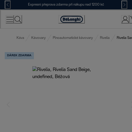
Skip
Expresní přeprava zdarma při nákupu nad 1200 kč
to
Content
Accessibility
Statement
Káva
Kávovary
Plnoautomatické kávovary
Rivelia
Rivelia S
DÁREK ZDARMA