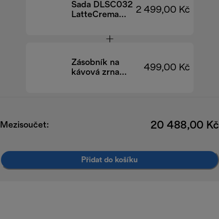
Sada DLSC032
2 499,00 Kč
LatteCrema
Cool Upgrade
Zásobník na
499,00 Kč
kávová zrna
Rivelia DLSC403
20 488,00 Kč
Mezisoučet:
Přidat do košíku