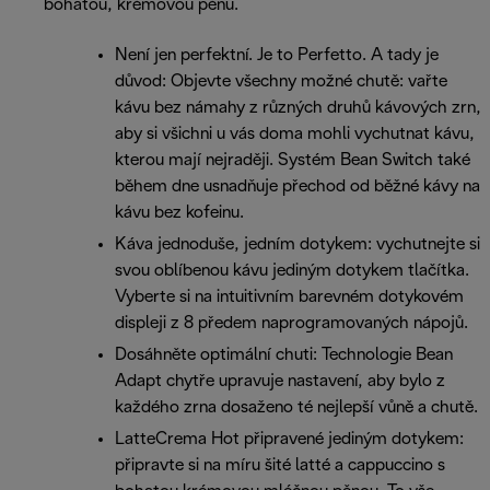
bohatou, krémovou pěnu.
Není jen perfektní. Je to Perfetto. A tady je
důvod: Objevte všechny možné chutě: vařte
kávu bez námahy z různých druhů kávových zrn,
aby si všichni u vás doma mohli vychutnat kávu,
kterou mají nejraději. Systém Bean Switch také
během dne usnadňuje přechod od běžné kávy na
kávu bez kofeinu.
Káva jednoduše, jedním dotykem: vychutnejte si
svou oblíbenou kávu jediným dotykem tlačítka.
Vyberte si na intuitivním barevném dotykovém
displeji z 8 předem naprogramovaných nápojů.
Dosáhněte optimální chuti: Technologie Bean
Adapt chytře upravuje nastavení, aby bylo z
každého zrna dosaženo té nejlepší vůně a chutě.
LatteCrema Hot připravené jediným dotykem:
připravte si na míru šité latté a cappuccino s