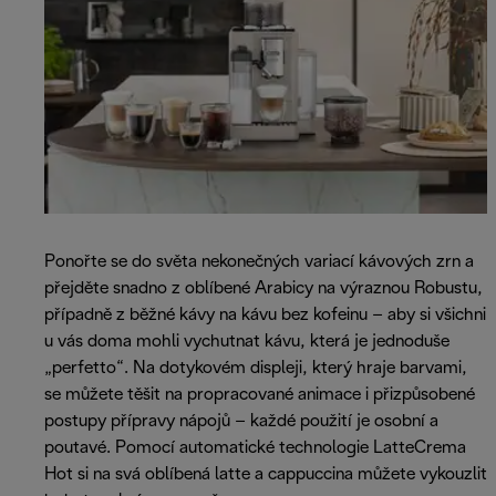
Ponořte se do světa nekonečných variací kávových zrn a
přejděte snadno z oblíbené Arabicy na výraznou Robustu,
případně z běžné kávy na kávu bez kofeinu – aby si všichni
u vás doma mohli vychutnat kávu, která je jednoduše
„perfetto“. Na dotykovém displeji, který hraje barvami,
se můžete těšit na propracované animace i přizpůsobené
postupy přípravy nápojů – každé použití je osobní a
poutavé. Pomocí automatické technologie LatteCrema
Hot si na svá oblíbená latte a cappuccina můžete vykouzlit