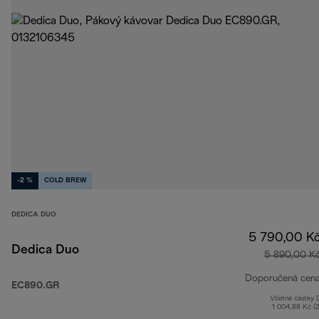
-2 %
COLD BREW
DEDICA DUO
5 790,00 K
Dedica Duo
5 890,00 K
Doporučená cen
EC890.GR
Včetně částky
1 004,88 Kč (