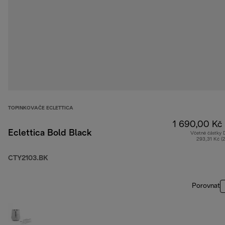
TOPINKOVAČE ECLETTICA
1 690,00 Kč
Eclettica Bold Black
Včetně částky
293,31 Kč (
CTY2103.BK
Porovnat