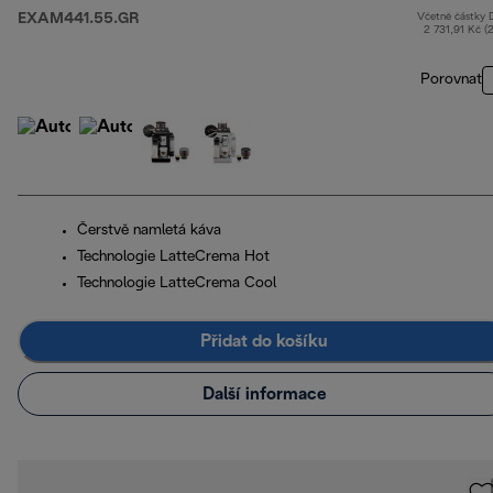
EXAM441.55.GR
Včetně částky
2 731,91 Kč (
Porovnat
Čerstvě namletá káva
Technologie LatteCrema Hot
Technologie LatteCrema Cool
Přidat do košíku
Další informace