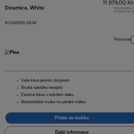
11 979,00 Kč
Dinamica, White
Včetně částky
2 079,00 Kč (
ECAM350.35.W
Porovnat
Vaše káva jedním dotykem
Široká nabídka receptů
Čerstvá káva v každém šálku
Nastavitelná tryska na pěnění mléka
Přidat do košíku
Další informace