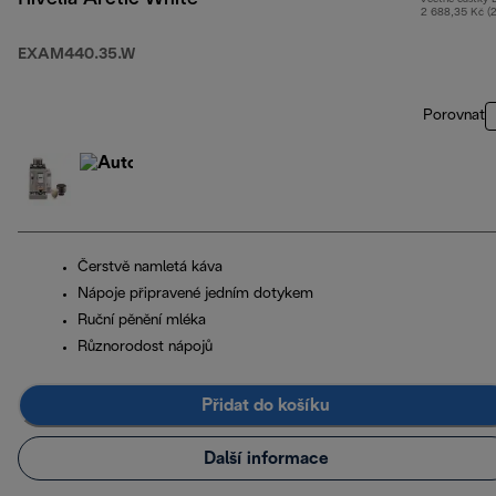
2 688,35 Kč (
EXAM440.35.W
Porovnat
Čerstvě namletá káva
Nápoje připravené jedním dotykem
Ruční pěnění mléka
Různorodost nápojů
Přidat do košíku
Další informace