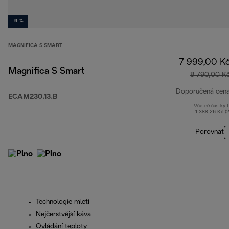
-9 %
MAGNIFICA S SMART
7 999,00 K
Magnifica S Smart
8 790,00 K
Doporučená cen
ECAM230.13.B
Včetně částky
1 388,26 Kč (
Porovnat
Technologie mletí
Nejčerstvější káva
Ovládání teploty