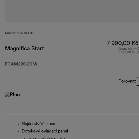
MAGNIFICA START
7 990,00 Kč
Magnifica Start
Včetně částky
1 386,69 Kč (
ECAM220.20.W
Porovnat
Nejčerstvější káva
Dotykový ovládací panel
Tryska na pěnění mléka