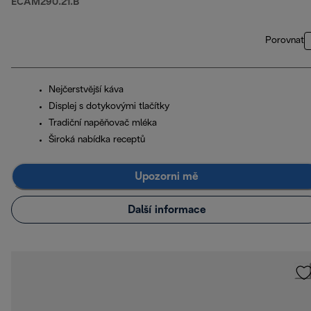
ECAM290.21.B
Porovnat
Nejčerstvější káva
Displej s dotykovými tlačítky
Tradiční napěňovač mléka
Široká nabídka receptů
Upozorni mě
Další informace