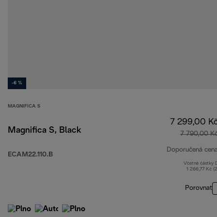
-6 %
MAGNIFICA S
7 299,00 K
Magnifica S, Black
7 790,00 K
Doporučená cen
ECAM22.110.B
Včetně částky
1 266,77 Kč (
Porovnat