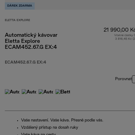
DÁREK ZDARMA
ELETTA EXPLORE
21 990,00 K
Automatický kávovar
Včetně částky
3 816,45 Kč (
Eletta Explore
ECAM452.67.G EX:4
ECAM452.67.G EX:4
Porovnat
Vaše nastavení. Vaše káva. Přesně podle vás.
Vzdálený přístup na dosah ruky
Vaše káva na cesty