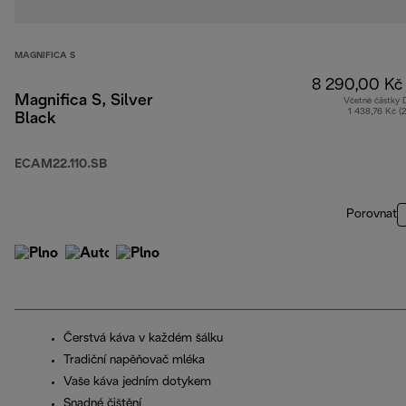
MAGNIFICA S
8 290,00 Kč
Magnifica S, Silver
Včetně částky
1 438,76 Kč (
Black
ECAM22.110.SB
Porovnat
Čerstvá káva v každém šálku
Tradiční napěňovač mléka
Vaše káva jedním dotykem
Snadné čištění