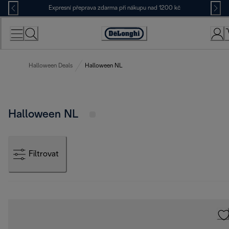
Skip
Expresní přeprava zdarma při nákupu nad 1200 kč
to
Content
Accessibility
Statement
Halloween Deals
Halloween NL
Halloween NL
Filtrovat