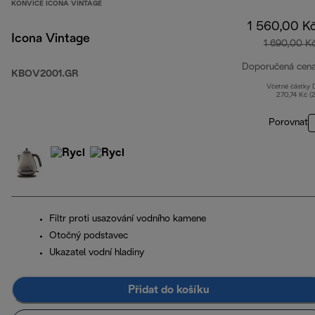
KONVICE ICONA VINTAGE
1 560,00 K
Icona Vintage
1 690,00 K
Doporučená cen
KBOV2001.GR
Včetně částky
270,74 Kč (
Porovnat
Filtr proti usazování vodního kamene
Otočný podstavec
Ukazatel vodní hladiny
Přidat do košíku