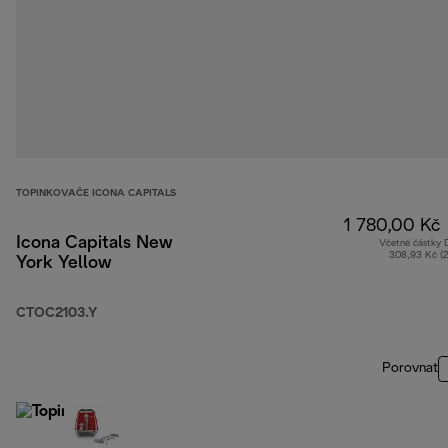
TOPINKOVAČE ICONA CAPITALS
1 780,00 Kč
Icona Capitals New
Včetně částky
308,93 Kč (
York Yellow
CTOC2103.Y
Porovnat