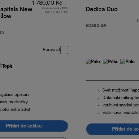
1 780,00 Kč
Capitals New
Dedica Duo
Včetně částky DPH
308,93 Kč (21%)
llow
EC890.GR
.Y
Porovnat
Svět možností nápo
egulace opékání
Dokonalá mikropě
ácek na drobky
Intuitivní snadné po
oloha extra zdvih
Vaše káva, váš šále
Přidat do košíku
Přidat do ko