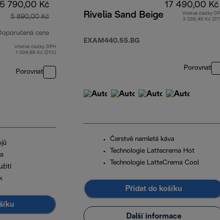
5 790,00 Kč
17 490,00 Kč
Rivelia Sand Beige
Včetně částky D
5 890,00 Kč
3 035,45 Kč (21
Doporučená cena
EXAM440.55.BG
Včetně částky DPH
původní cena 5 890,00 Kč
1 004,88 Kč (21%)
Porovnat
Porovnat
Čerstvě namletá káva
jů
Technologie Lattecrema Hot
na
Technologie LatteCrema Cool
užití
k
Přidat do košíku
šíku
Další informace