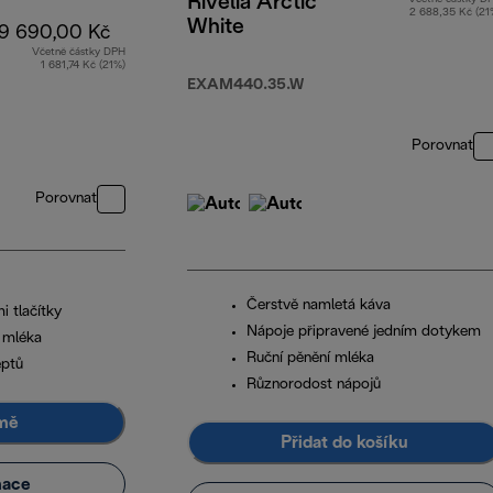
Rivelia Arctic
2 688,35 Kč (21
White
9 690,00 Kč
Včetně částky DPH
1 681,74 Kč (21%)
EXAM440.35.W
Porovnat
Porovnat
Čerstvě namletá káva
i tlačítky
Nápoje připravené jedním dotykem
 mléka
Ruční pěnění mléka
eptů
Různorodost nápojů
 mě
Přidat do košíku
mace