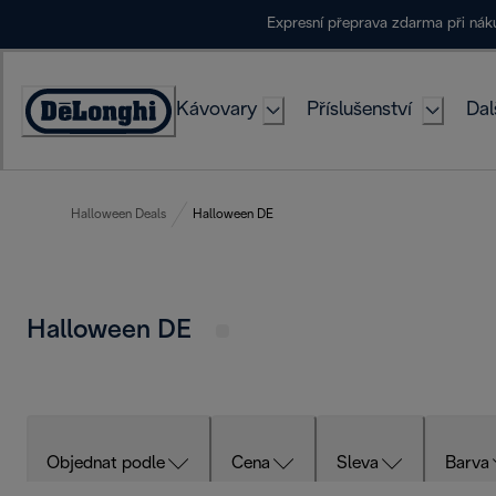
Skip
Expresní přeprava zdarma při ná
to
Content
Kávovary
Příslušenství
Dal
Accessibility
Statement
Halloween Deals
Halloween DE
Halloween DE
Objednat podle
Cena
Sleva
Barva