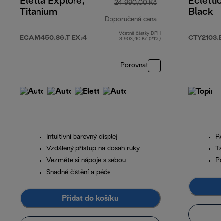
Eletta Explore,
Ecletti
24 990,00 Kč
Titanium
Black
Doporučená cena
Včetně částky DPH
původní cena 24 
ECAM450.86.T EX:4
CTY2103.
3 903,40 Kč (21%)
Porovnat
Intuitivní barevný displej
R
Vzdálený přístup na dosah ruky
T
Vezměte si nápoje s sebou
P
Snadné čištění a péče
Přidat do košíku