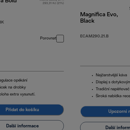
ca Bold
293,31 Kč (21%)
Magnifica Evo,
Black
990,00 Kč
BK
ECAM290.21.B
Porovnat
Nejčerstvější káva
egulace opékání
Displej s dotykovým
ácek na drobky
Tradiční napěňovač
oloha extra vysunutí.
Široká nabídka rec
Přidat do košíku
Upozorni
Další informace
Další infor