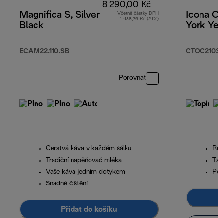
8 290,00 Kč
Magnifica S, Silver
Icona 
Včetně částky DPH
1 438,76 Kč (21%)
Black
York Ye
ECAM22.110.SB
CTOC2103
Porovnat
Čerstvá káva v každém šálku
R
Tradiční napěňovač mléka
T
Vaše káva jedním dotykem
P
Snadné čištění
Přidat do košíku