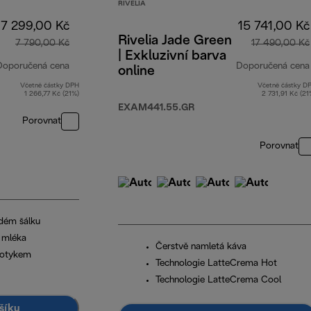
RIVELIA
7 299,00 Kč
15 741,00 Kč
Rivelia Jade Green
7 790,00 Kč
17 490,00 Kč
| Exkluzivní barva
Doporučená cena
Doporučená cena
online
Včetně částky DPH
Včetně částky D
původní cena 7 790,00 Kč
1 266,77 Kč (21%)
2 731,91 Kč (21
EXAM441.55.GR
Porovnat
Porovnat
dém šálku
 mléka
Čerstvě namletá káva
dotykem
Technologie LatteCrema Hot
Technologie LatteCrema Cool
šíku