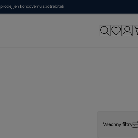
prodej jen koncovému spotřebiteli
Všechny filtry