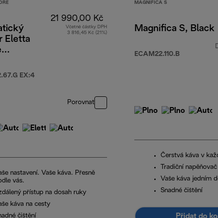
ORE
MAGNIFICA S
21 990,00 Kč
tický
Magnifica S, Black
Včetně částky DPH
3 816,45 Kč (21%)
 Eletta
e
ECAM22.110.B
52.67.G
67.G EX:4
Porovnat
Čerstvá káva v kaž
Tradiční napěňovač
aše nastavení. Vaše káva. Přesně
Vaše káva jedním 
odle vás.
Snadné čištění
zdálený přístup na dosah ruky
aše káva na cesty
Přidat do ko
nadné čištění