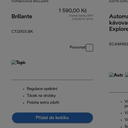
TOPINKOVAČE BRILLANTE
ELETTA EXPL
1 590,00 Kč
Brillante
Automa
Včetně částky DPH
275,95 Kč (21%)
kávovar
Explor
CTJ2103.BK
ECAM4
EX:4
ECAM452.
Porovnat
Regulace opékání
Tácek na drobky
V
Poloha extra zdvih
p
V
Přidat do košíku
V
S