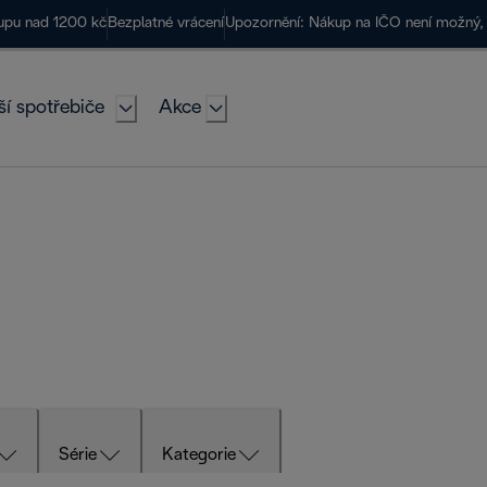
kupu nad 1200 kč
Bezplatné vrácení
Upozornění: Nákup na IČO není možný, 
ší spotřebiče
Akce
Série
Kategorie