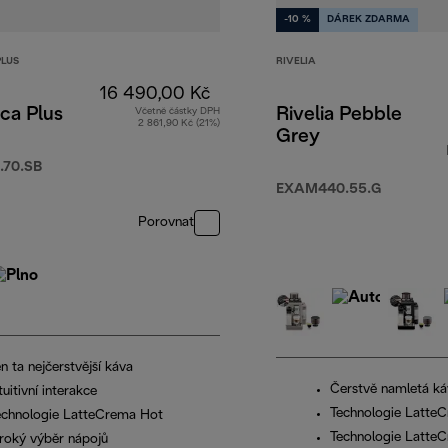
-10 %
DÁREK ZDARMA
PLUS
RIVELIA
16 490,00 Kč
ca Plus
Rivelia Pebble
Včetně částky DPH
2 861,90 Kč (21%)
Grey
.70.SB
EXAM440.55.G
Porovnat
n ta nejčerstvější káva
Čerstvě namletá ká
tuitivní interakce
Technologie Latte
echnologie LatteCrema Hot
Technologie Latte
iroký výběr nápojů