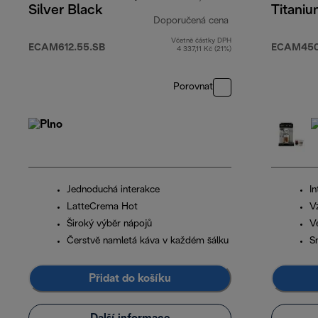
Silver Black
Titani
Doporučená cena
Včetně částky DPH
původní cena 29 
ECAM612.55.SB
ECAM450.
4 337,11 Kč (21%)
Porovnat
Jednoduchá interakce
In
LatteCrema Hot
V
Široký výběr nápojů
V
Čerstvě namletá káva v každém šálku
S
Přidat do košíku