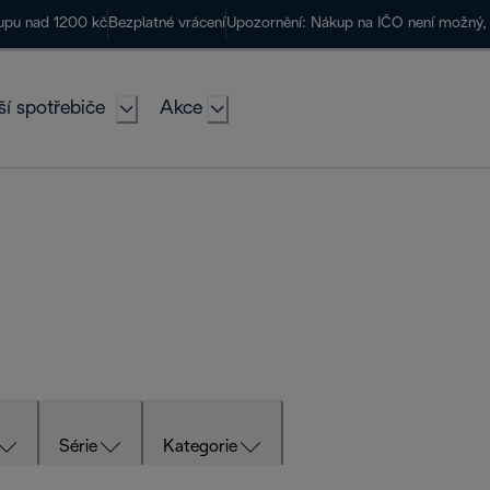
kupu nad 1200 kč
Bezplatné vrácení
Upozornění: Nákup na IČO není možný, 
ší spotřebiče
Akce
Série
Kategorie