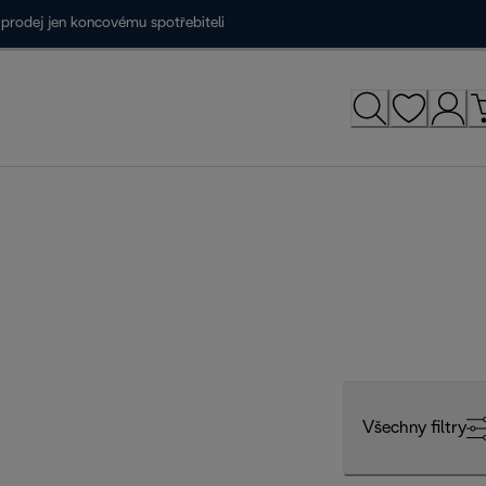
prodej jen koncovému spotřebiteli
Všechny filtry