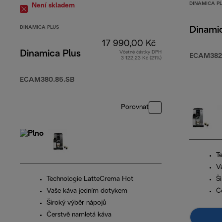
DINAMICA P
Není skladem
DINAMICA PLUS
Dinami
17 990,00 Kč
Dinamica Plus
Včetně částky DPH
ECAM382.
3 122,23 Kč (21%)
ECAM380.85.SB
Porovnat
T
V
Technologie LatteCrema Hot
Š
Vaše káva jedním dotykem
Č
Široký výběr nápojů
Čerstvě namletá káva