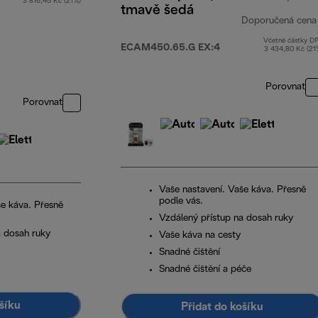
3 816,45 Kč (21%)
tmavě šedá
Doporučená cena
Včetně částky D
ECAM450.65.G EX:4
3 434,80 Kč (21
Porovnat
Porovnat
Vaše nastavení. Vaše káva. Přesně
podle vás.
še káva. Přesně
Vzdálený přístup na dosah ruky
a dosah ruky
Vaše káva na cesty
Snadné čištění
Snadné čištění a péče
šíku
Přidat do košíku