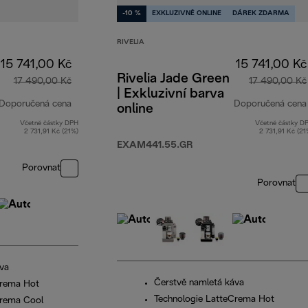
-10 %
EXKLUZIVNĚ ONLINE
DÁREK ZDARMA
RIVELIA
15 741,00 Kč
15 741,00 Kč
Rivelia Jade Green
17 490,00 Kč
17 490,00 Kč
| Exkluzivní barva
Doporučená cena
Doporučená cena
online
Včetně částky DPH
Včetně částky D
původní cena 17 490,00 Kč
2 731,91 Kč (21%)
2 731,91 Kč (21
EXAM441.55.GR
Porovnat
Porovnat
va
Čerstvě namletá káva
Crema Hot
Technologie LatteCrema Hot
Crema Cool