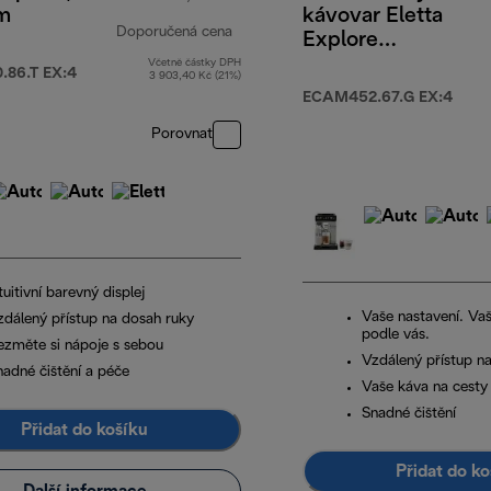
um
kávovar Eletta
Doporučená cena
Explore
ECAM452.67.G
Včetně částky DPH
990,00 Kč
původní cena 24 990,00 Kč
86.T EX:4
3 903,40 Kč (21%)
EX:4
ECAM452.67.G EX:4
Porovnat
tuitivní barevný displej
Vaše nastavení. Va
zdálený přístup na dosah ruky
podle vás.
ezměte si nápoje s sebou
Vzdálený přístup n
nadné čištění a péče
Vaše káva na cesty
Snadné čištění
Přidat do košíku
Přidat do ko