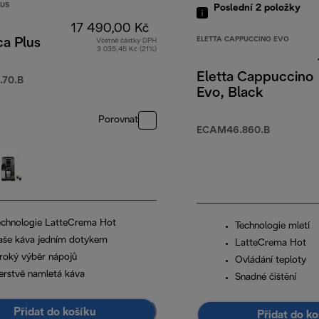
LUS
Poslední 2
položky
17 490,00 Kč
ELETTA CAPPUCCINO EVO
ca Plus
Včetně částky DPH
3 035,45 Kč (21%)
Eletta Cappuccino
70.B
Evo, Black
Porovnat
ECAM46.860.B
echnologie LatteCrema Hot
Technologie mletí
aše káva jedním dotykem
LatteCrema Hot
iroký výběr nápojů
Ovládání teploty
erstvě namletá káva
Snadné čištění
Přidat do košíku
Přidat do ko