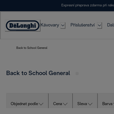
Skip
Expresní přeprava zdarma při ná
to
Content
Kávovary
Příslušenství
Dal
Accessibility
Statement
Back to School General
Back to School General
Objednat podle
Cena
Sleva
Barva