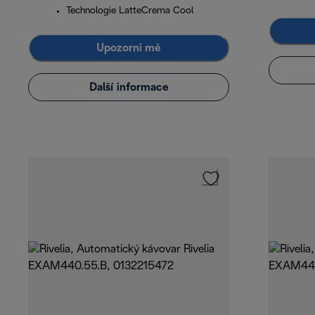
Technologie LatteCrema Cool
Upozorni mě
Další informace