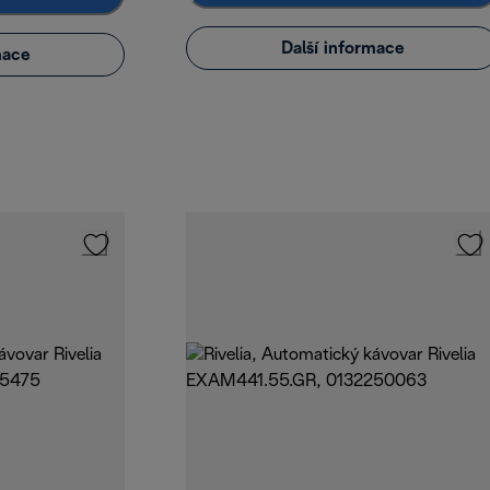
Další informace
mace