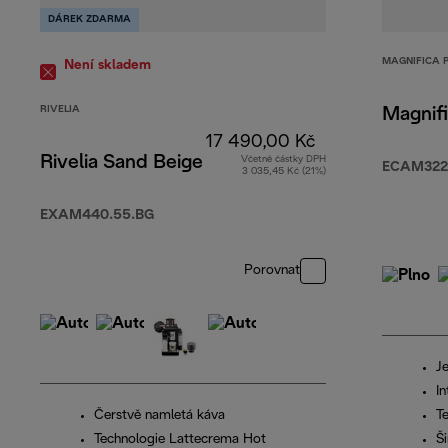
DÁREK ZDARMA
MAGNIFICA 
Není skladem
RIVELIA
Magnifi
17 490,00 Kč
Rivelia Sand Beige
Včetně částky DPH
ECAM322
3 035,45 Kč (21%)
EXAM440.55.BG
Porovnat
Je
In
Čerstvě namletá káva
T
Technologie Lattecrema Hot
Š