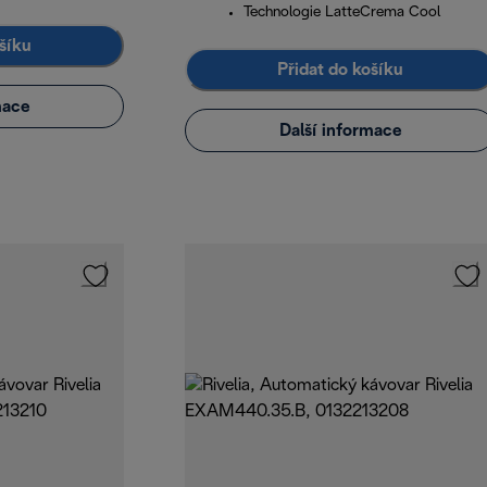
Technologie LatteCrema Cool
šíku
Přidat do košíku
mace
Další informace