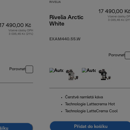
RIVELIA
17 490,00 K
Rivelia Arctic
Včetně částky D
3 035,45 Kč (21
White
17 490,00 Kč
Včetně částky DPH
3 035,45 Kč (21%)
EXAM440.55.W
Porovnat
Porovnat
Čerstvě namletá káva
Technologie Lattecrema Hot
Technologie LatteCrema Cool
Přidat do košíku
šíku