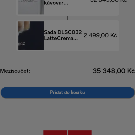
32 849,00 Kč
kávovar
PrimaDonna
Aromatic
ECAM630.55.SM
Sada DLSC032
2 499,00 Kč
LatteCrema
Cool Upgrade
35 348,00 Kč
Mezisoučet:
Přidat do košíku