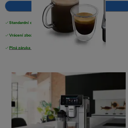
Přidat do košíku
Standardní doručení zdarma
nad 1200 Kč
Vrácení zboží zdarma
Plná záruka výrobce
.