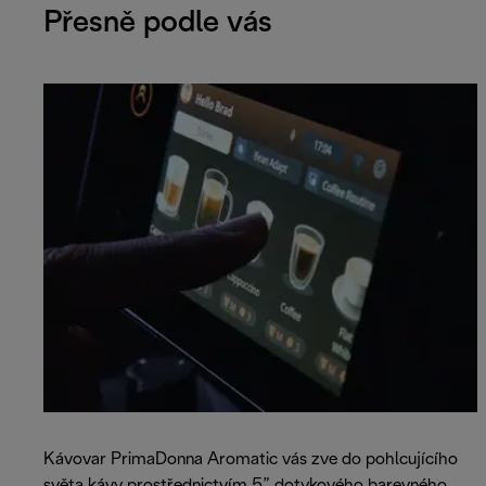
Přesně podle vás
Kávovar PrimaDonna Aromatic vás zve do pohlcujícího
světa kávy prostřednictvím 5” dotykového barevného