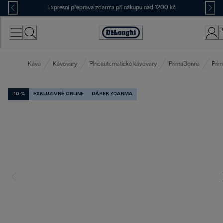
Skip
Expresní přeprava zdarma při nákupu nad 1200 kč
to
Content
Accessibility
Statement
Káva
Kávovary
Plnoautomatické kávovary
PrimaDonna
Pri
-10 %
EXKLUZIVNĚ ONLINE
DÁREK ZDARMA