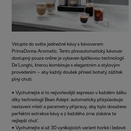
Vstupte do světa jedinečné kávy s kávovarem
PrimaDonna Aromatic. Tento plnoautomatický kávovar
dostupný pouze online je vybaven špičkovou technologií
De’Longhi, kterou kombinuje s elegantním a stylovým
provedením – aby každý doušek přinesl bohatý zážitek
plný chuti.
• Vychutnejte si to nejvoňavější espresso v každém šálku
díky technologii Bean Adapt: automaticky přizpůsobuje
nastavení mletí a parametry přípravy, aby bylo dosaženo
perfektní extrakce kávy a z každého zrna získána ta
nejlepší chuť.
• Vychutnejte si až 30 vynikajících variant horké i ledové