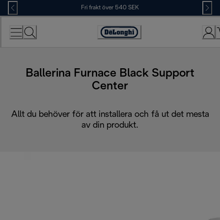
Skip
Fri frakt över 540 SEK
to
Content
Accessibility
Statement
Ballerina Furnace Black Support
Center
Allt du behöver för att installera och få ut det mesta
av din produkt.