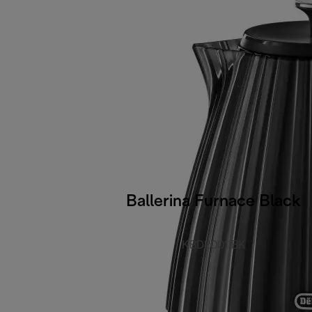
Ballerina Furnace Black
KBD2001.BK