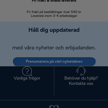
Fri frakt & snabb leverans
Fri frakt på beställningar över 540 kr
30 d
Leverans inom 3-4 arbetsdagar
Håll dig uppdaterad
med våra nyheter och erbjudanden.
Prenumerera på vårt nyhetsbrev
Vanliga frågor
Behöver du hjälp?
Kontakta oss