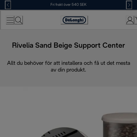
Skip
Fri frakt över 540 SEK
to
Content
Accessibility
Statement
Rivelia Sand Beige Support Center
Allt du behöver för att installera och få ut det mesta
av din produkt.