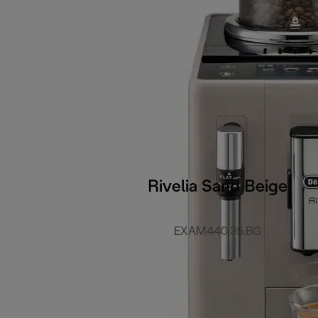
Rivelia Sand Beige
EXAM440.35.BG