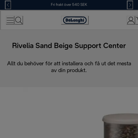
Skip
Fri frakt över 540 SEK
to
Content
Accessibility
Statement
Rivelia Sand Beige Support Center
Allt du behöver för att installera och få ut det mesta
av din produkt.