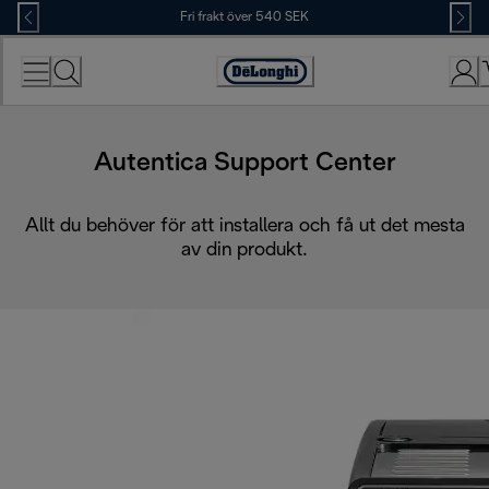
Skip
Fri frakt över 540 SEK
to
Content
Accessibility
Statement
Autentica Support Center
Allt du behöver för att installera och få ut det mesta
av din produkt.