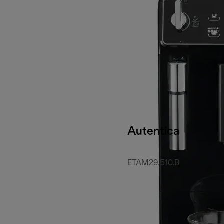
Autentica
ETAM29.510.B