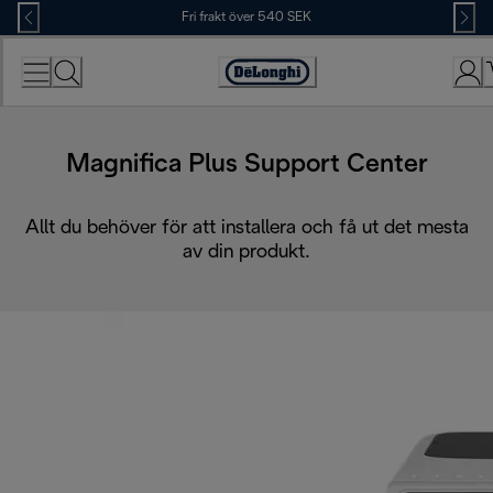
Skip
Fri frakt över 540 SEK
to
Content
Accessibility
Statement
Magnifica Plus Support Center
Allt du behöver för att installera och få ut det mesta
av din produkt.