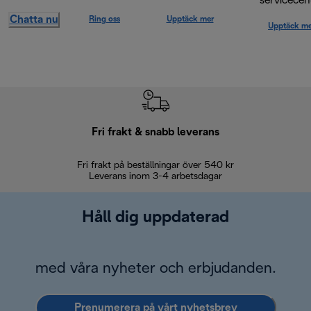
servicecen
Chatta nu
Ring oss
Upptäck mer
Upptäck me
Fri frakt & snabb leverans
Fri frakt på beställningar över 540 kr
30 d
Leverans inom 3-4 arbetsdagar
Håll dig uppdaterad
med våra nyheter och erbjudanden.
Prenumerera på vårt nyhetsbrev