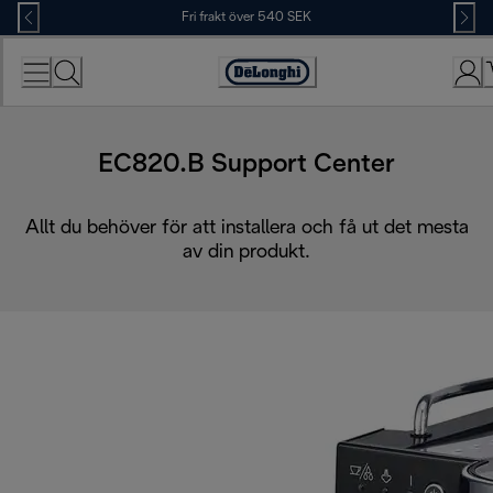
Skip
Fri frakt över 540 SEK
to
Content
Accessibility
Statement
EC820.B Support Center
Allt du behöver för att installera och få ut det mesta
av din produkt.