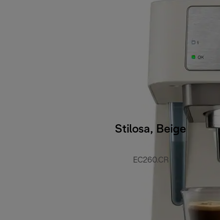
Stilosa, Beige
EC260.CR