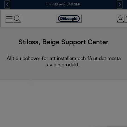
Skip
Fri frakt över 540 SEK
to
Content
Accessibility
Statement
Stilosa, Beige Support Center
Allt du behöver för att installera och få ut det mesta
av din produkt.