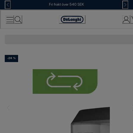
Skip
Fri frakt över 540 SEK
to
Content
Accessibility
Statement
-24 %