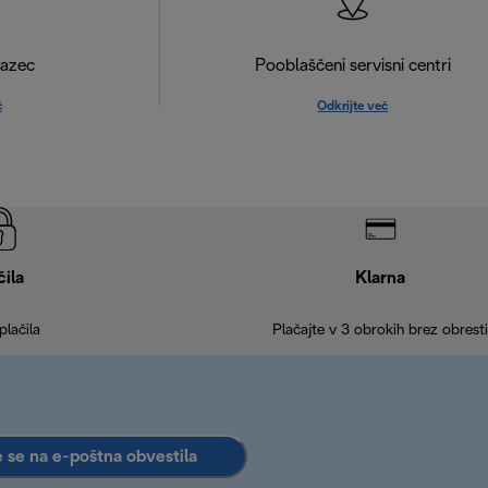
razec
Pooblaščeni servisni centri
č
Odkrijte več
čila
Klarna
plačila
Plačajte v 3 obrokih brez obresti
e se na e-poštna obvestila