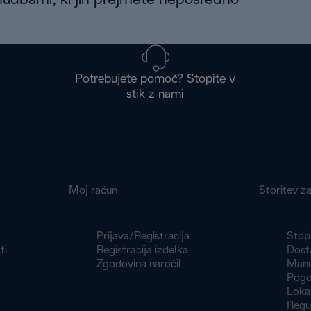
nudbami, ki jih prejmete neposredno
Potrebujete pomoč? Stopite v
stik z nami
Moj račun
Storitev z
Prijava/Registracija
Stopi
ti
Registracija izdelka
Dosta
Zgodovina naročil
Manu
Pogoj
Loka
Regu