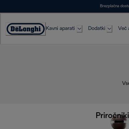
Skip
Brezplačna dost
to
Content
Kavni aparati
Dodatki
Več 
Accessibility
Statement
Vse
Priročniki