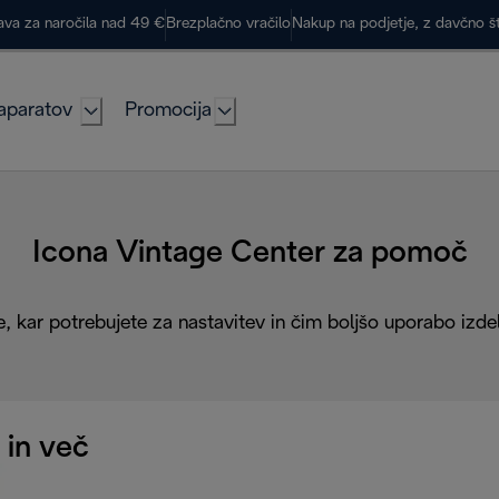
ava za naročila nad 49 €
Brezplačno vračilo
Nakup na podjetje, z davčno š
aparatov
Promocija
Icona Vintage Center za pomoč
, kar potrebujete za nastavitev in čim boljšo uporabo izde
 in več