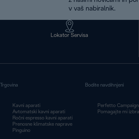
z našimi novicami in po
v vaš nabiralnik.
Lokator Servisa
Trgovina
Bodite navdihnjeni
Kavni aparati
Perfetto Campaign
Avtomatski kavni aparati
Pomagajte mi izbra
Ročni espresso kavni aparati
Prenosne klimatske naprave
Pinguino