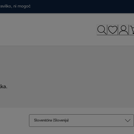
tevilko, ni mogoč
lka.
Slovenščina (Slovenija)