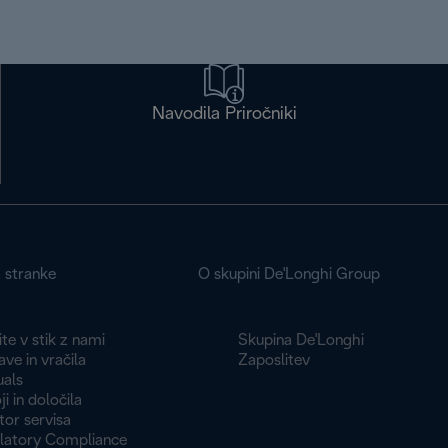
Navodila Priročniki
a stranke
O skupini De'Longhi Group
te v stik z nami
Skupina De'Longhi
ve in vračila
Zaposlitev
als
i in določila
tor servisa
latory Compliance