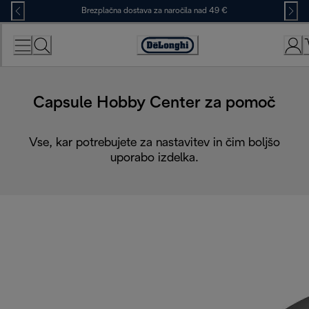
Skip
Brezplačna dostava za naročila nad 49 €
to
Content
Accessibility
Statement
Capsule Hobby Center za pomoč
Vse, kar potrebujete za nastavitev in čim boljšo
uporabo izdelka.