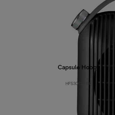
Capsule Hobby
HFS30C24.DG