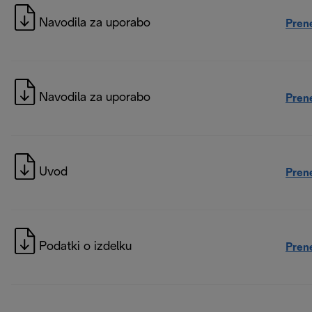
Navodila za uporabo
Pren
Navodila za uporabo
Pren
Uvod
Pren
Podatki o izdelku
Pren