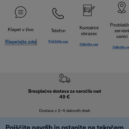
Pooblašč
Kontaktni
Klepet v živo
Telefon
servisni
obrazec
centri
Klepetajte zdaj
Pokličite nas
Odkrijte več
Odkrijte v
Brezplačna dostava za naročila nad
Brez
49 €
30
Dostava v 2–4 delovnih dneh
Poiščite navdih in ostanite na tekočem