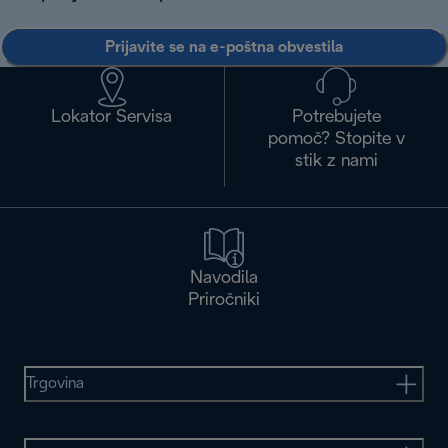
Prijavite se na e-poštna obvestila
Lokator Servisa
Potrebujete
pomoč? Stopite v
stik z nami
Navodila
Priročniki
Trgovina