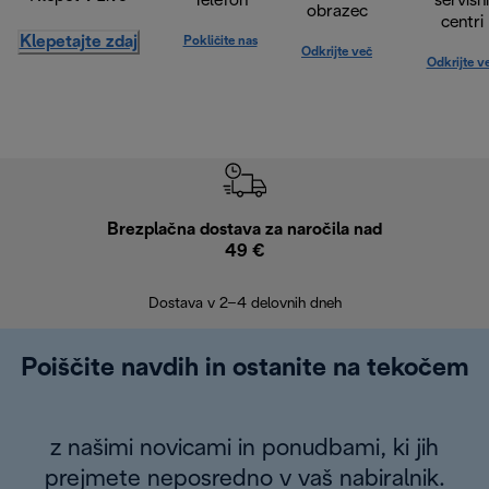
Telefon
servisni
obrazec
centri
Klepetajte zdaj
Pokličite nas
Odkrijte več
Odkrijte v
Brezplačna dostava za naročila nad
Brez
49 €
30
Dostava v 2–4 delovnih dneh
Poiščite navdih in ostanite na tekočem
z našimi novicami in ponudbami, ki jih
prejmete neposredno v vaš nabiralnik.