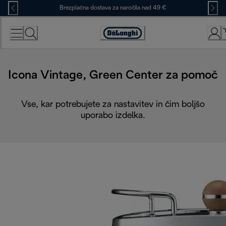
Skip
Brezplačna dostava za naročila nad 49 €
to
Content
Accessibility
Statement
Icona Vintage, Green Center za pomoč
Vse, kar potrebujete za nastavitev in čim boljšo
uporabo izdelka.