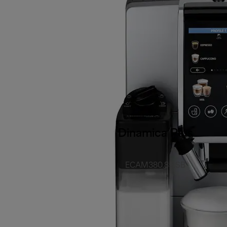
Dinamica Plus
ECAM380.85.SB