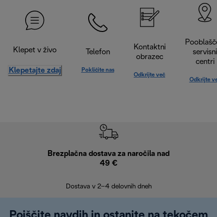
Pooblašč
Kontaktni
Klepet v živo
Telefon
servisni
obrazec
centri
Klepetajte zdaj
Pokličite nas
Odkrijte več
Odkrijte v
Brezplačna dostava za naročila nad
Brez
49 €
30
Dostava v 2–4 delovnih dneh
Poiščite navdih in ostanite na tekočem