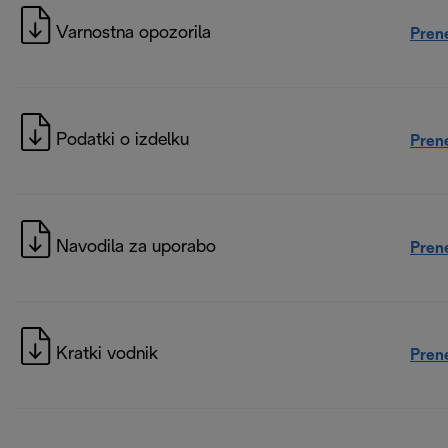
Varnostna opozorila
Pren
Podatki o izdelku
Pren
Navodila za uporabo
Pren
Kratki vodnik
Pren