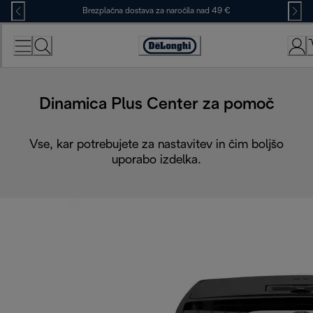
Skip
Brezplačna dostava za naročila nad 49 €
to
Content
Accessibility
Statement
Dinamica Plus Center za pomoč
Vse, kar potrebujete za nastavitev in čim boljšo
uporabo izdelka.