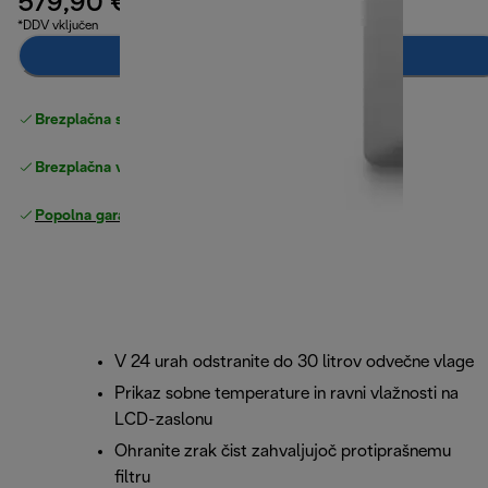
579,90 €
*DDV vključen
Dodaj v košarico
Brezplačna standardna dostava
Dostava
Brezplačna vračila
Popolna garancija proizvajalca
V 24 urah odstranite do 30 litrov odvečne vlage
Prikaz sobne temperature in ravni vlažnosti na
LCD-zaslonu
Ohranite zrak čist zahvaljujoč protiprašnemu
filtru