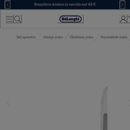
Skip
Brezplačna dostava za naročila nad 49 €
to
Content
Accessibility
Statement
Več aparatov
Udobje zraka
Obdelava zraka
Razvlažilniki zraka