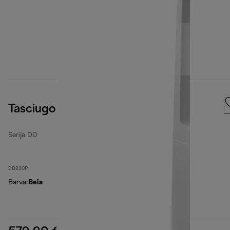
Tasciugo Ariadry
Serija DD
DD230P
Barva
:
Bela