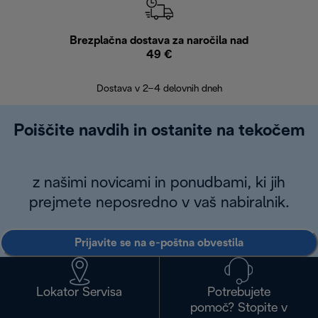
Brezplačna dostava za naročila nad
Brez
49 €
30
Dostava v 2–4 delovnih dneh
Poiščite navdih in ostanite na tekočem
z našimi novicami in ponudbami, ki jih
prejmete neposredno v vaš nabiralnik.
Prijavite se na e-poštna obvestila
Lokator Servisa
Potrebujete
pomoč? Stopite v