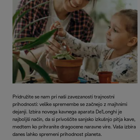
Pridružite se nam pri naši zavezanosti trajnostni
prihodnosti: velike spremembe se začnejo z majhnimi
dejanji. Izbira novega kavnega aparata De'Longhi je
najboljši način, da si privoščite sanjsko izkušnjo pitja kave,
medtem ko prihranite dragocene naravne vire. Vaša izbira
danes lahko spremeni prihodnost planeta.