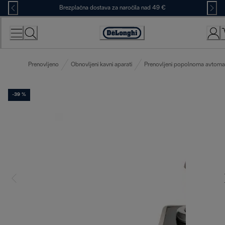
Skip
Brezplačna dostava za naročila nad 49 €
to
Content
Accessibility
Statement
Prenovljeno
Obnovljeni kavni aparati
Prenovljeni popolnoma avtomats
-39 %