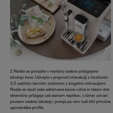
Z Rivello se potopite v resnično osebno prilagojeno
izkušnjo kave. Uživajte v preprosti interakciji z intuitivnim
3,5-palčnim barvnim zaslonom z bogatimi animacijami.
Rivelia se nauči vaše edinstvene kavne rutine in tekom dne
dinamično prilagaja vaš seznam napitkov, s čimer ustvari
povsem osebno izkušnjo, ponuja pa vam tudi štiri priročne
uporabniške profile.