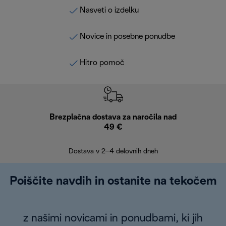
Nasveti o izdelku
Novice in posebne ponudbe
Hitro pomoč
Brezplačna dostava za naročila nad
Brez
49 €
30
Dostava v 2–4 delovnih dneh
Poiščite navdih in ostanite na tekočem
z našimi novicami in ponudbami, ki jih