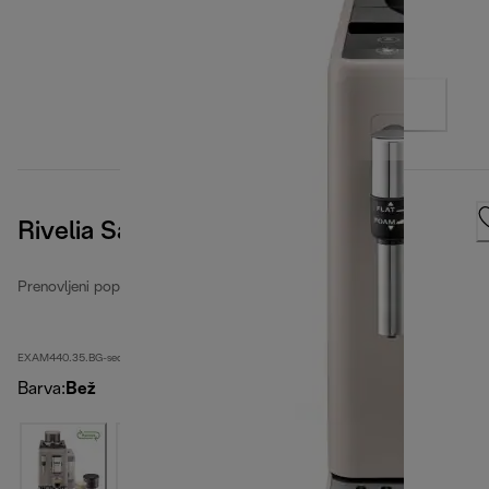
Rivelia Sand Beige
Prenovljeni popolnoma avtomatski kavni aparati
EXAM440.35.BG-second
Barva
:
Bež