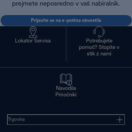
prejmete neposredno v vaš nabiralnik.
Prijavite se na e-poštna obvestila
Lokator Servisa
Potrebujete
pomoč? Stopite v
stik z nami
Navodila
Priročniki
Trgovina