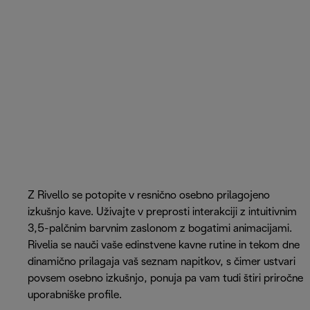
Z Rivello se potopite v resnično osebno prilagojeno
izkušnjo kave. Uživajte v preprosti interakciji z intuitivnim
3,5-palčnim barvnim zaslonom z bogatimi animacijami.
Rivelia se nauči vaše edinstvene kavne rutine in tekom dne
dinamično prilagaja vaš seznam napitkov, s čimer ustvari
povsem osebno izkušnjo, ponuja pa vam tudi štiri priročne
uporabniške profile.