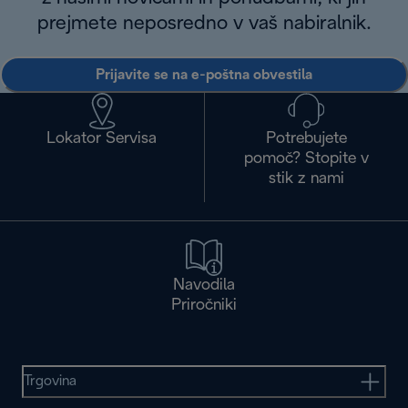
prejmete neposredno v vaš nabiralnik.
Prijavite se na e-poštna obvestila
Lokator Servisa
Potrebujete
pomoč? Stopite v
stik z nami
Navodila
Priročniki
Trgovina