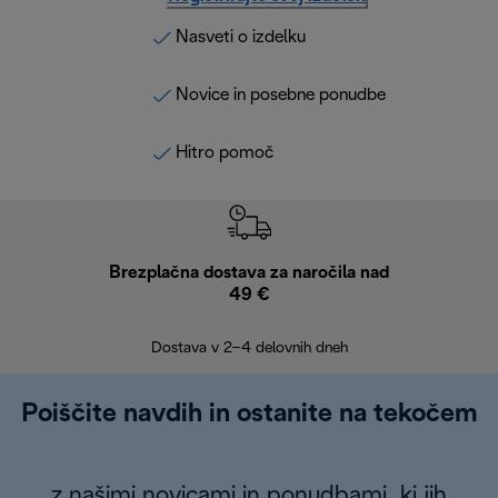
Nasveti o izdelku
Novice in posebne ponudbe
Hitro pomoč
Brezplačna dostava za naročila nad
Brez
49 €
30
Dostava v 2–4 delovnih dneh
Poiščite navdih in ostanite na tekočem
z našimi novicami in ponudbami, ki jih