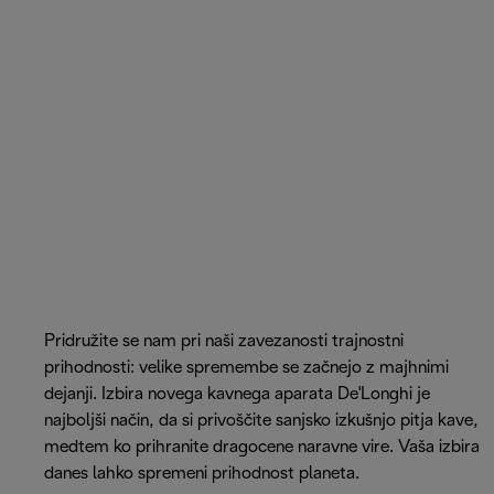
Pridružite se nam pri naši zavezanosti trajnostni
prihodnosti: velike spremembe se začnejo z majhnimi
dejanji. Izbira novega kavnega aparata De'Longhi je
najboljši način, da si privoščite sanjsko izkušnjo pitja kave,
medtem ko prihranite dragocene naravne vire. Vaša izbira
danes lahko spremeni prihodnost planeta.