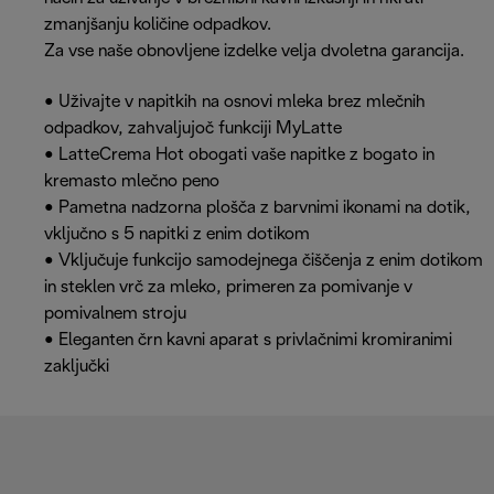
zmanjšanju količine odpadkov.
Za vse naše obnovljene izdelke velja dvoletna garancija.
• Uživajte v napitkih na osnovi mleka brez mlečnih
odpadkov, zahvaljujoč funkciji MyLatte
• LatteCrema Hot obogati vaše napitke z bogato in
kremasto mlečno peno
• Pametna nadzorna plošča z barvnimi ikonami na dotik,
vključno s 5 napitki z enim dotikom
• Vključuje funkcijo samodejnega čiščenja z enim dotikom
in steklen vrč za mleko, primeren za pomivanje v
pomivalnem stroju
• Eleganten črn kavni aparat s privlačnimi kromiranimi
zaključki