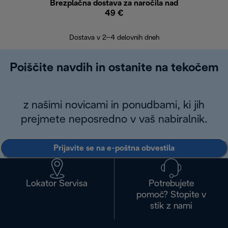
Brezplačna dostava za naročila nad
Brez
49 €
30
Dostava v 2–4 delovnih dneh
Poiščite navdih in ostanite na tekočem
z našimi novicami in ponudbami, ki jih
prejmete neposredno v vaš nabiralnik.
Prijavite se na e-poštna obvestila
Lokator Servisa
Potrebujete
pomoč? Stopite v
stik z nami