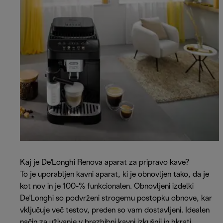
Kaj je De'Longhi Renova aparat za pripravo kave?
To je uporabljen kavni aparat, ki je obnovljen tako, da je
kot nov in je 100-% funkcionalen. Obnovljeni izdelki
De'Longhi so podvrženi strogemu postopku obnove, kar
vključuje več testov, preden so vam dostavljeni. Idealen
način za uživanje v brezhibni kavni izkušnji in hkrati