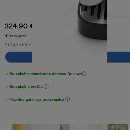
324,90 €
izvirna cena 529,90 €
529,90 €
(-39 %)
*DDV vključen
Najnižja cena v zadnjih 30 dneh
324,90 €
Obvesti me
Brezplačna standardna dostava
Dostava
Brezplačna vračila
Popolna garancija proizvajalca