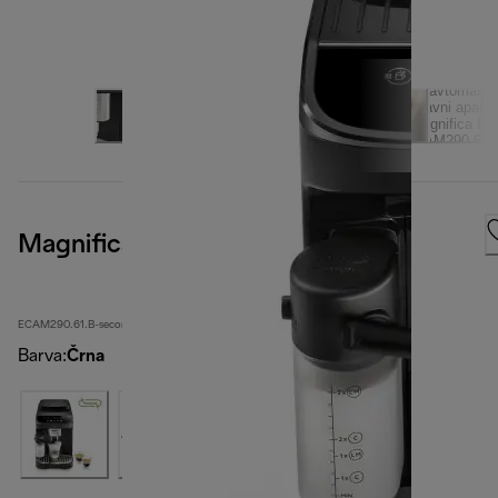
Magnifica Evo
ECAM290.61.B-second
Barva
:
Črna