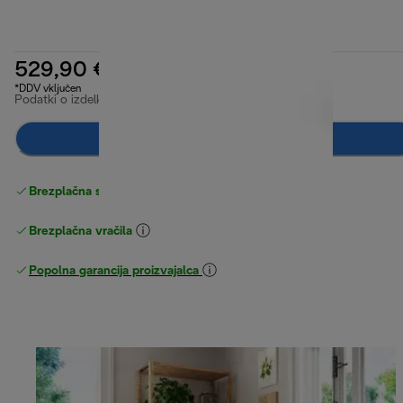
529,90 €
*DDV vključen
Podatki o izdelku
Obvesti me
Brezplačna standardna dostava
Dostava
Brezplačna vračila
Popolna garancija proizvajalca