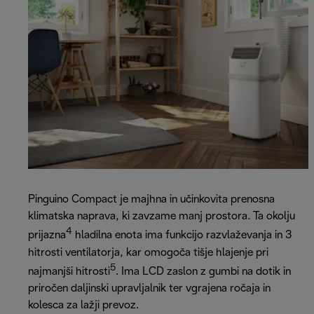
Pinguino Compact je majhna in učinkovita prenosna
klimatska naprava, ki zavzame manj prostora. Ta okolju
4
prijazna
hladilna enota ima funkcijo razvlaževanja in 3
hitrosti ventilatorja, kar omogoča tišje hlajenje pri
5
najmanjši hitrosti
. Ima LCD zaslon z gumbi na dotik in
priročen daljinski upravljalnik ter vgrajena ročaja in
kolesca za lažji prevoz.