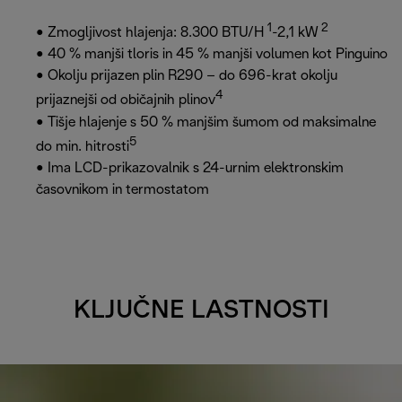
1
2
• Zmogljivost hlajenja: 8.300 BTU/H
-2,1 kW
• 40 % manjši tloris in 45 % manjši volumen kot Pinguino
• Okolju prijazen plin R290 – do 696-krat okolju
4
prijaznejši od običajnih plinov
• Tišje hlajenje s 50 % manjšim šumom od maksimalne
5
do min. hitrosti
• Ima LCD-prikazovalnik s 24-urnim elektronskim
časovnikom in termostatom
KLJUČNE LASTNOSTI