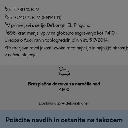
1
35 °C/80 % R. V.
2
35 °C/40 % R. V. (EN14511)
3
V primerjavi s serijo De'Longhi EL Pinguino
4
696-krat manjši vpliv na globalno segrevanje kot R410 -
Uredba o fluoriranih toplogrednih plinih št. 517/2014.
5
Primerjava ravni jakosti zvoka med najvišjo in najnižjo hitrostj
v načinu hlajenja
Brezplačna dostava za naročila nad
Brez
49 €
30
Dostava v 2–4 delovnih dneh
Poiščite navdih in ostanite na tekočem