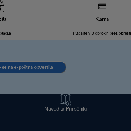
čila
Klarna
plačila
Plačajte v 3 obrokih brez obresti
e se na e-poštna obvestila
Navodila Priročniki