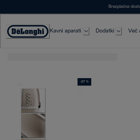
Skip
Brezplačna dost
to
Content
Kavni aparati
Dodatki
Več 
Accessibility
Statement
-27 %