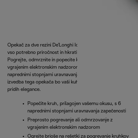
Opekač za dve rezini De'Longhi Icona Metallics zagotavlja
vso potrebno priročnost in hkrati ohranja privlačen videz.
Pogrejte, odmrznite in popecite kruh na želeni ravni z
vgrajenim elektronskim nadzorom z vrtljivim gumbom s 6
naprednimi stopnjami uravnavanja zapečenosti. Sijoča bež
izvedba tega opekača bo vaši kuhinji dodala moderen
pridih elegance.
Popečite kruh, prilagojen vašemu okusu, s 6
naprednimi stopnjami uravnavanja zapečenosti
Preprosto pogrevanje ali odmrzovanje z
vgrajenim elektronskim nadzorom
Ogrejte brioše na rešetki za pogrevanje kruhkov