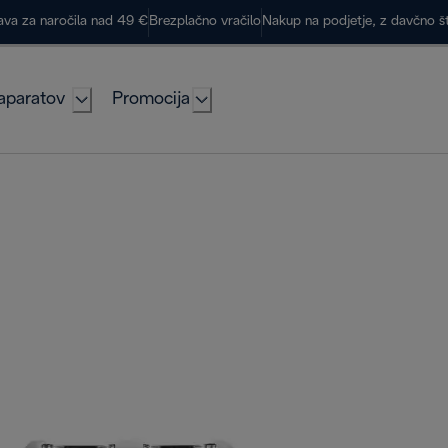
ava za naročila nad 49 €
Brezplačno vračilo
Nakup na podjetje, z davčno š
aparatov
Promocija