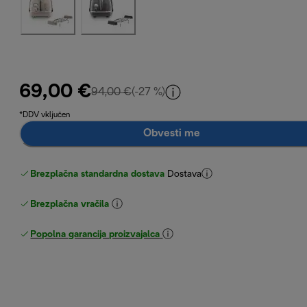
69,00 €
izvirna cena 94,00 €
94,00 €
(-27 %)
*DDV vključen
Obvesti me
Brezplačna standardna dostava
Dostava
Brezplačna vračila
Popolna garancija proizvajalca