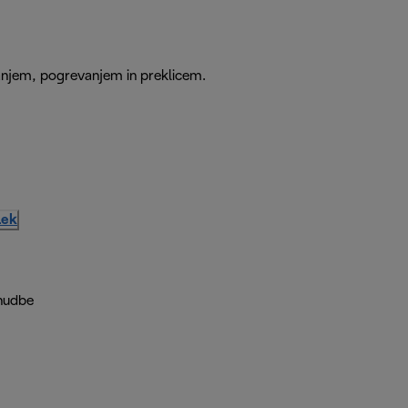
anjem, pogrevanjem in preklicem.
lek
nudbe