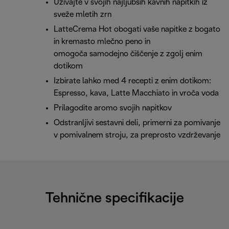
Uživajte v svojih najljubših kavnih napitkih iz
sveže mletih zrn
LatteCrema Hot obogati vaše napitke z bogato
in kremasto mlečno peno in
omogoča samodejno čiščenje z zgolj enim
dotikom
Izbirate lahko med 4 recepti z enim dotikom:
Espresso, kava, Latte Macchiato in vroča voda
Prilagodite aromo svojih napitkov
Odstranljivi sestavni deli, primerni za pomivanje
v pomivalnem stroju, za preprosto vzdrževanje
Tehnične specifikacije