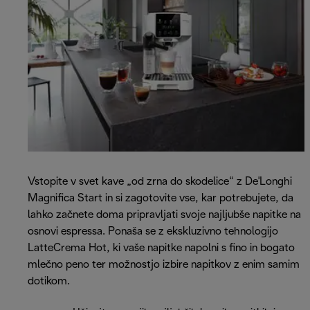
Vstopite v svet kave „od zrna do skodelice“ z De'Longhi
Magnifica Start in si zagotovite vse, kar potrebujete, da
lahko začnete doma pripravljati svoje najljubše napitke na
osnovi espressa. Ponaša se z ekskluzivno tehnologijo
LatteCrema Hot, ki vaše napitke napolni s fino in bogato
mlečno peno ter možnostjo izbire napitkov z enim samim
dotikom.