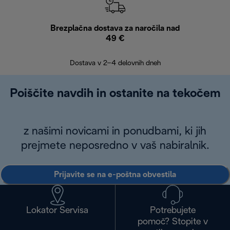
Brezplačna dostava za naročila nad
Brez
49 €
30
Dostava v 2–4 delovnih dneh
Poiščite navdih in ostanite na tekočem
z našimi novicami in ponudbami, ki jih
prejmete neposredno v vaš nabiralnik.
Prijavite se na e-poštna obvestila
Lokator Servisa
Potrebujete
pomoč? Stopite v