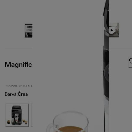
Magnifica Evo
ECAM292.81.B EX:1
Barva
:
Črna