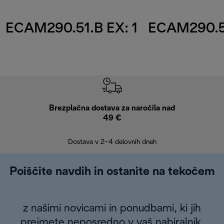
ECAM290.51.B EX: 1
ECAM290.51
Brezplačna dostava za naročila nad
Brez
49 €
30
Dostava v 2–4 delovnih dneh
Poiščite navdih in ostanite na tekočem
z našimi novicami in ponudbami, ki jih
prejmete neposredno v vaš nabiralnik.