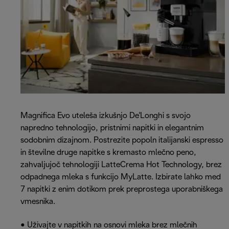
Magnifica Evo uteleša izkušnjo De'Longhi s svojo
napredno tehnologijo, pristnimi napitki in elegantnim
sodobnim dizajnom. Postrezite popoln italijanski espresso
in številne druge napitke s kremasto mlečno peno,
zahvaljujoč tehnologiji LatteCrema Hot Technology, brez
odpadnega mleka s funkcijo MyLatte. Izbirate lahko med
7 napitki z enim dotikom prek preprostega uporabniškega
vmesnika.
• Uživajte v napitkih na osnovi mleka brez mlečnih