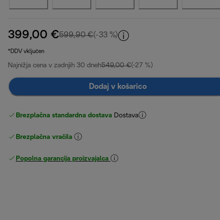
399,00 €
izvirna cena 599,90 €
599,90 €
(-33 %)
*DDV vključen
Najnižja cena v zadnjih 30 dneh
549,00 €
(-27 %)
Dodaj v košarico
Brezplačna standardna dostava
Dostava
Brezplačna vračila
Popolna garancija proizvajalca