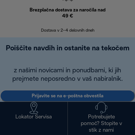
Brezplačna dostava za naročila nad
Brez
49 €
30
Dostava v 2–4 delovnih dneh
Poiščite navdih in ostanite na tekočem
z našimi novicami in ponudbami, ki jih
prejmete neposredno v vaš nabiralnik.
Prijavite se na e-poštna obvestila
Lokator Servisa
Potrebujete
pomoč? Stopite v
stik z nami