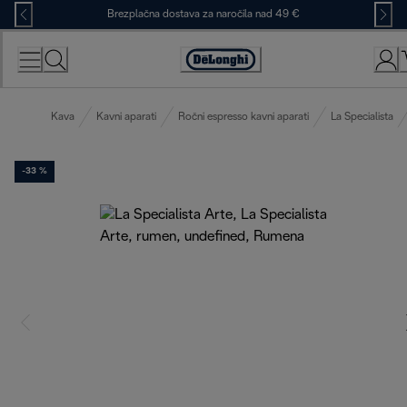
Skip
Brezplačna dostava za naročila nad 49 €
to
Content
Accessibility
Statement
Kava
Kavni aparati
Ročni espresso kavni aparati
La Specialista
-33 %