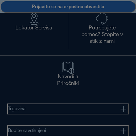
Prijavite se na e-poštna obvestila
Lokator Servisa
Potrebujete
pomoč? Stopite v
stik z nami
Navodila
Priročniki
Trgovina
Bodite navdihnjeni