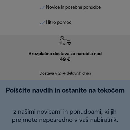
Novice in posebne ponudbe
Hitro pomoč
Brezplačna dostava za naročila nad
Brez
49 €
30
Dostava v 2–4 delovnih dneh
Poiščite navdih in ostanite na tekočem
z našimi novicami in ponudbami, ki jih
prejmete neposredno v vaš nabiralnik.