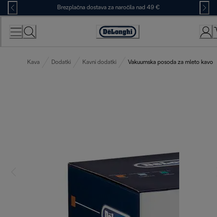
Skip
Brezplačna dostava za naročila nad 49 €
to
Content
Accessibility
Statement
Kava
Dodatki
Kavni dodatki
Vakuumska posoda za mleto kavo