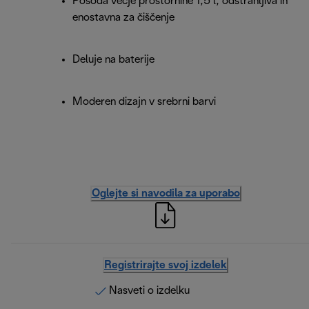
Posoda večje prostornine 1,5 l, odstranljiva in
enostavna za čiščenje
Deluje na baterije
Moderen dizajn v srebrni barvi
Oglejte si navodila za uporabo
Registrirajte svoj izdelek
Nasveti o izdelku