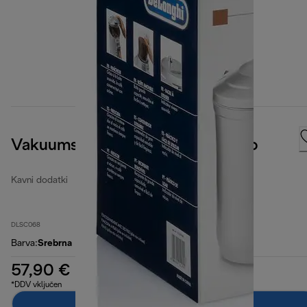
Vakuumska posoda za mleto kavo
Kavni dodatki
DLSC068
Barva
:
Srebrna
57,90 €
*DDV vključen
Dodaj v košarico