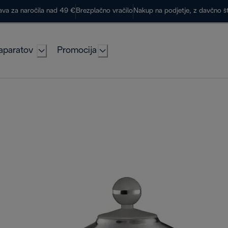
ava za naročila nad 49 €
Brezplačno vračilo
Nakup na podjetje, z davčno š
aparatov
Promocija