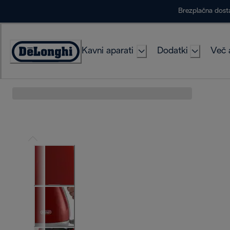
Skip
Brezplačna dost
to
Content
Kavni aparati
Dodatki
Več 
Accessibility
Statement