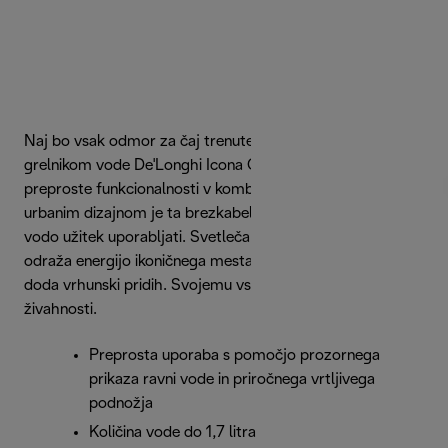
Naj bo vsak odmor za čaj trenutek razvajanja z živahnim
grelnikom vode De'Longhi Icona Capitals. Zaradi svoje
preproste funkcionalnosti v kombinaciji z elegantnim
urbanim dizajnom je ta brezkabelski električni grelnik za
vodo užitek uporabljati. Svetleča Tokyo rdeča izvedba
odraža energijo ikoničnega mesta, kromirana obroba pa
doda vrhunski pridih. Svojemu vsakdanu dodajte kanček
živahnosti.
Preprosta uporaba s pomočjo prozornega
prikaza ravni vode in priročnega vrtljivega
podnožja
Količina vode do 1,7 litra