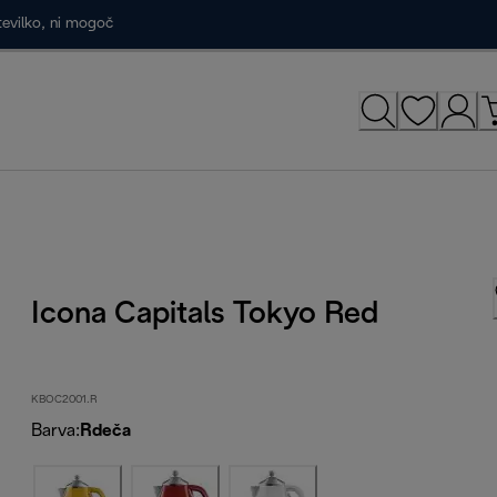
tevilko, ni mogoč
Icona Capitals Tokyo Red
KBOC2001.R
Barva
:
Rdeča