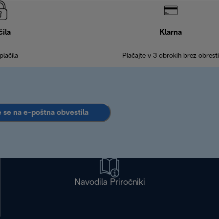
čila
Klarna
plačila
Plačajte v 3 obrokih brez obresti
e se na e-poštna obvestila
Navodila Priročniki