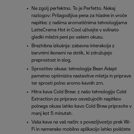
Ne zgolj perfektno. To je Perfetto. Nekaj
razlogov: Prilagodljiva pena za hladne in vroče
napitke: z našima aromatičnima tehnologijama
LatteCrema Hot in Cool uživajte v svilnato
gladki mlečni peni po vašem okusu.
Brezhibna izkušnja: zabavna interakcija z
barvnimi ikonami na dotik, ki združujejo
preprostost in slog.
Sprostitev okusa: tehnologija Bean Adapt
pametno optimizira nastavitve mletja in priprave
ter sprosti polno aromo kavnih zrn.
Hitra kava Cold Brew: z našo tehnologijo Cold
Extraction za pripravo osvežujočih napitkov
polnega okusa lahko kavo Cold Brew pripravite v
manj kot 5 minutah.
Vaša kava na vaš način: s povezljivostjo prek Wi-
Fi in namensko mobilno aplikacijo lahko poiščete