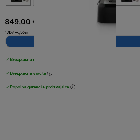
849,00 €
izvirna cena 999,00 €
999,00 €
(-15 %)
*DDV vključen
Dodaj v košarico
Brezplačna standardna dostava
Dostava
Brezplačna vračila
Popolna garancija proizvajalca