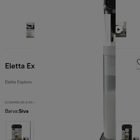
Eletta Explore, temno siva
Eletta Explore
ECAM450.65.G EX:4
Barva
:
Siva