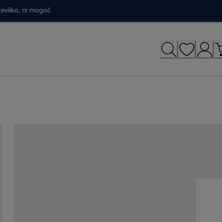
tevilko, ni mogoč