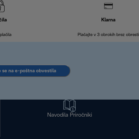
čila
Klarna
plačila
Plačajte v 3 obrokih brez obresti
e se na e-poštna obvestila
Navodila Priročniki