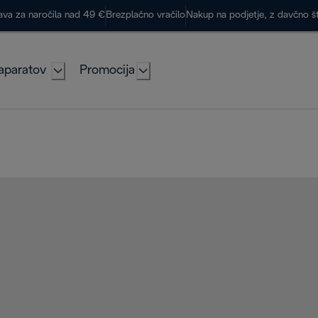
ava za naročila nad 49 €
Brezplačno vračilo
Nakup na podjetje, z davčno š
aparatov
Promocija