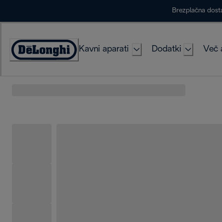
Skip
Brezplačna dost
to
Content
Kavni aparati
Dodatki
Več 
Accessibility
Statement