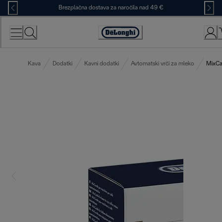
Skip
Brezplačna dostava za naročila nad 49 €
to
Content
Accessibility
Statement
Kava
Dodatki
Kavni dodatki
Avtomatski vrči za mleko
MixCa