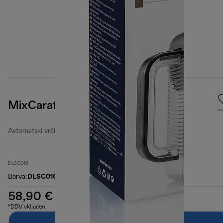
MixCarafe
Avtomatski vrči za mleko
DLSC016
Barva
:
DLSC016
58,90 €
*DDV vključen
Dodaj v košarico