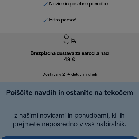
Novice in posebne ponudbe
Hitro pomoč
Brezplačna dostava za naročila nad
Brez
49 €
30
Dostava v 2–4 delovnih dneh
Poiščite navdih in ostanite na tekočem
z našimi novicami in ponudbami, ki jih
prejmete neposredno v vaš nabiralnik.