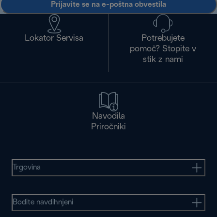
Prijavite se na e-poštna obvestila
Lokator Servisa
Potrebujete
pomoč? Stopite v
stik z nami
Navodila
Priročniki
Trgovina
Bodite navdihnjeni