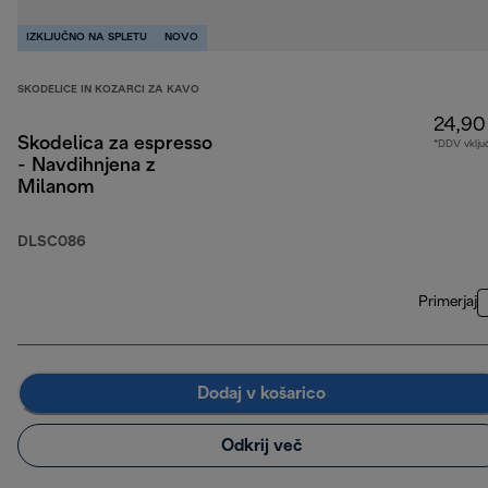
IZKLJUČNO NA SPLETU
NOVO
SKODELICE IN KOZARCI ZA KAVO
24,90
Skodelica za espresso
*DDV vklju
- Navdihnjena z
Milanom
DLSC086
Primerjaj
Dodaj v košarico
Odkrij več