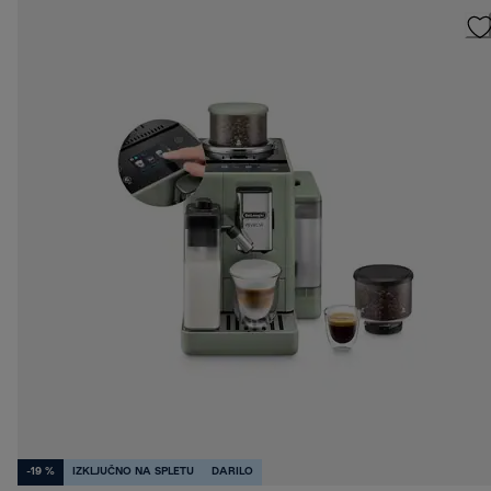
-19 %
IZKLJUČNO NA SPLETU
DARILO