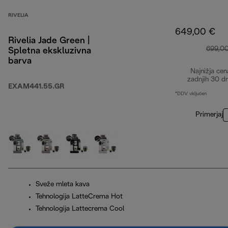
RIVELIA
649,00 €
Rivelia Jade Green |
699,0
Spletna ekskluzivna
barva
Najnižja cen
zadnjih 30 d
EXAM441.55.GR
*DDV vključen
Primerjaj
Sveže mleta kava
Tehnologija LatteCrema Hot
Tehnologija Lattecrema Cool