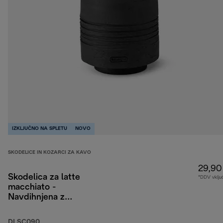
IZKLJUČNO NA SPLETU
NOVO
SKODELICE IN KOZARCI ZA KAVO
29,90
Skodelica za latte
*DDV vklju
macchiato -
Navdihnjena z
Berlinom
DLSC090