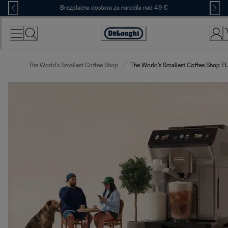
Skip
Brezplačna dostava za naročila nad 49 €
to
Content
Accessibility
Statement
The World’s Smallest Coffee Shop
The World’s Smallest Coffee Shop E