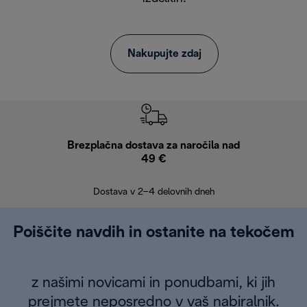
Nakupujte zdaj
Brezplačna dostava za naročila nad
Brez
49 €
30
Dostava v 2–4 delovnih dneh
Poiščite navdih in ostanite na tekočem
z našimi novicami in ponudbami, ki jih
prejmete neposredno v vaš nabiralnik.