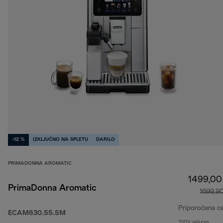
-12 %
IZKLJUČNO NA SPLETU
DARILO
PRIMADONNA AROMATIC
1499,00
PrimaDonna Aromatic
1699,9
Priporočena c
ECAM630.55.SM
*DDV vključen