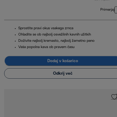
Primerjaj
Sprostite pravi okus vsakega zrnca
Ohladite se ob najbolj osvežilnih kavnih užitkih
Doživite najbolj kremasto, najbolj žametno peno
Vaša popolna kava ob pravem času
Dodaj v košarico
Odkrij več