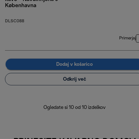
Københavna
DLSC088
Primerjaj
Dodaj v košarico
Odkrij več
Ogledate si 10 od 10 izdelkov