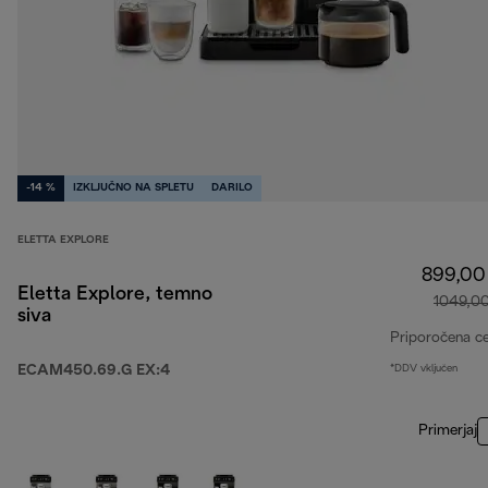
-14 %
IZKLJUČNO NA SPLETU
DARILO
ELETTA EXPLORE
899,00
Eletta Explore, temno
1049,0
siva
Priporočena c
ECAM450.69.G EX:4
*DDV vključen
Primerjaj