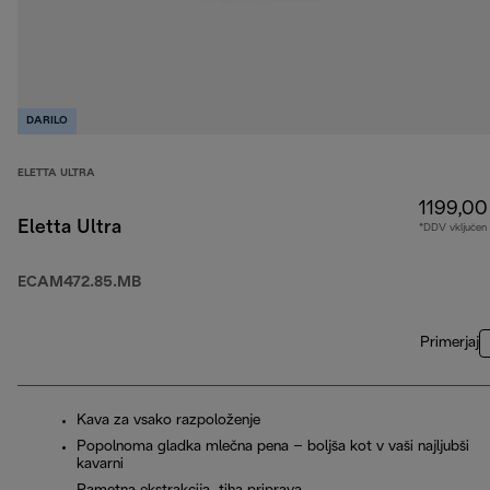
DARILO
ELETTA ULTRA
1199,00
Eletta Ultra
*DDV vključen
ECAM472.85.MB
Primerjaj
Kava za vsako razpoloženje
Popolnoma gladka mlečna pena – boljša kot v vaši najljubši
kavarni