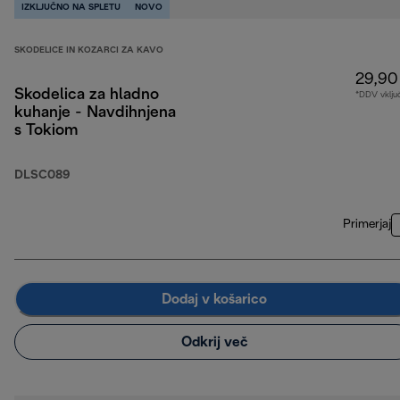
IZKLJUČNO NA SPLETU
NOVO
SKODELICE IN KOZARCI ZA KAVO
29,90
Skodelica za hladno
*DDV vklju
kuhanje - Navdihnjena
s Tokiom
DLSC089
Primerjaj
Dodaj v košarico
Odkrij več