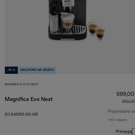
-10 %
IZKLJUČNO NA SPLETU
MAGNIFICA EVO NEXT
599,00
Magnifica Evo Next
669,0
Priporočena c
ECAM310.60.GB
*DDV vključen
Primerjaj