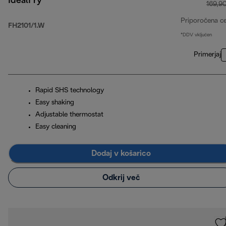
IdealFry
169,9
Priporočena c
FH2101/1.W
*DDV vključen
Primerjaj
Rapid SHS technology
Easy shaking
Adjustable thermostat
Easy cleaning
Dodaj v košarico
Odkrij več