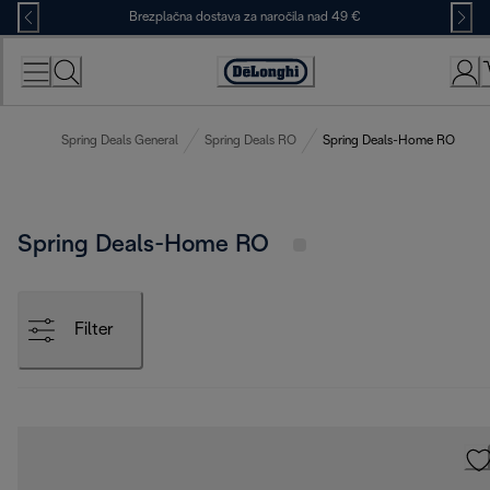
Skip
Brezplačna dostava za naročila nad 49 €
to
Content
Accessibility
Statement
Spring Deals General
Spring Deals RO
Spring Deals-Home RO
Spring Deals-Home RO
Filter