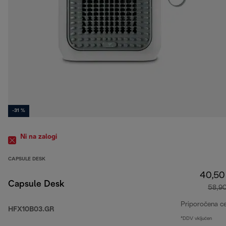
-31 %
Ni na zalogi
CAPSULE DESK
40,50
Capsule Desk
58,9
Priporočena c
HFX10B03.GR
*DDV vključen