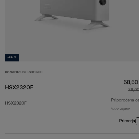
-24 %
KONVEKCIJSKI GRELNIKI
58,50
HSX2320F
76,9
Priporočena c
HSX2320F
*DDV vključen
Primerjaj