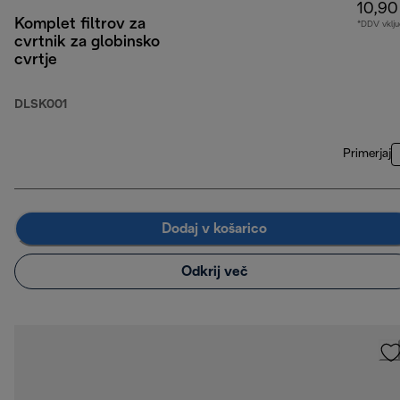
10,90
Komplet filtrov za
*DDV vklju
cvrtnik za globinsko
cvrtje
DLSK001
Primerjaj
Dodaj v košarico
Odkrij več