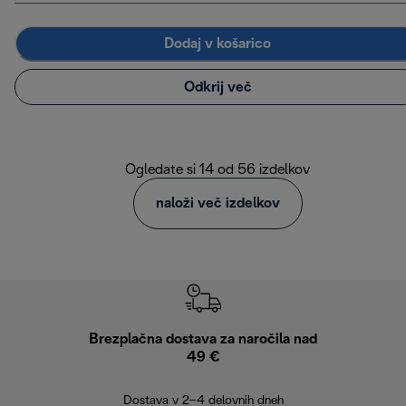
Dodaj v košarico
Odkrij več
Ogledate si 14 od 56 izdelkov
naloži več izdelkov
Brezplačna dostava za naročila nad
Brez
49 €
30
Dostava v 2–4 delovnih dneh