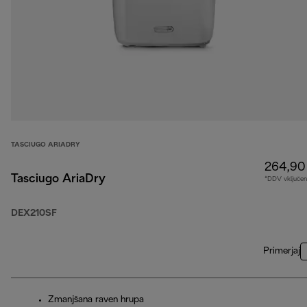
TASCIUGO ARIADRY
264,90
Tasciugo AriaDry
*DDV vključen
DEX210SF
Primerjaj
Zmanjšana raven hrupa