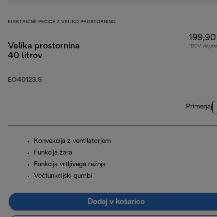
ELEKTRIČNE PEČICE Z VELIKO PROSTORNINO
199,90
Velika prostornina
*DDV vključe
40 litrov
EO40123.S
Primerjaj
Konvekcija z ventilatorjem
Funkcija žara
Funkcija vrtljivega ražnja
Večfunkcijski gumbi
Dodaj v košarico