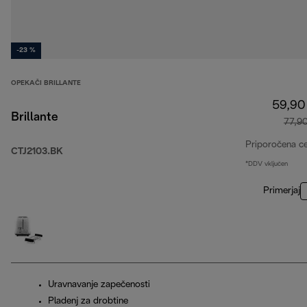
-23 %
OPEKAČI BRILLANTE
59,90
Brillante
77,9
Priporočena c
CTJ2103.BK
*DDV vključen
Primerjaj
Uravnavanje zapečenosti
Pladenj za drobtine