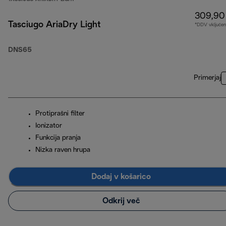
309,90
Tasciugo AriaDry Light
*DDV vključen
DNS65
Primerjaj
Protiprašni filter
Ionizator
Funkcija pranja
Nizka raven hrupa
Dodaj v košarico
Odkrij več