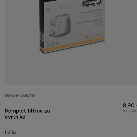
KUHINJSKI DODATKI
8,90
Komplet filtrov za
*DDV vklj
cvrtnike
F8-12