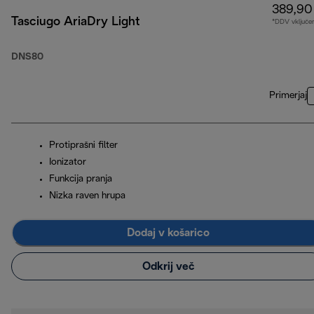
389,90
Tasciugo AriaDry Light
*DDV vključe
DNS80
Primerjaj
Protiprašni filter
Ionizator
Funkcija pranja
Nizka raven hrupa
Dodaj v košarico
Odkrij več