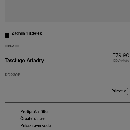
Zadnjih 1
izdelek
SERIJA DD
579,90
Tasciugo Ariadry
*DDV vključe
DD230P
Primerjaj
Protiprašni filter
Črpalni sistem
Prikaz ravni vode