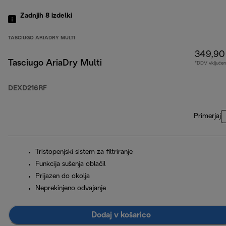
Zadnjih 8
izdelki
TASCIUGO ARIADRY MULTI
349,90
Tasciugo AriaDry Multi
*DDV vključen
DEXD216RF
Primerjaj
Tristopenjski sistem za filtriranje
Funkcija sušenja oblačil
Prijazen do okolja
Neprekinjeno odvajanje
Dodaj v košarico