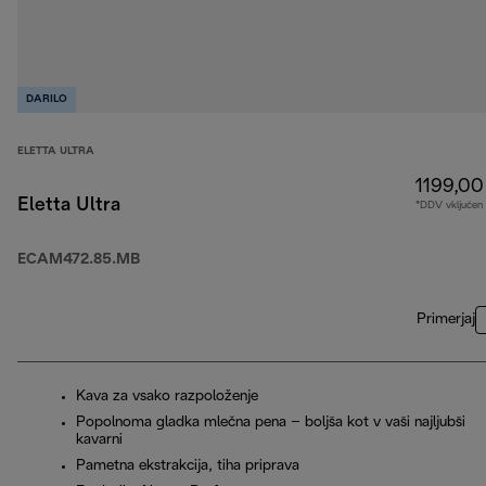
DARILO
ELETTA ULTRA
1199,00
Eletta Ultra
*DDV vključen
ECAM472.85.MB
Primerjaj
Kava za vsako razpoloženje
Popolnoma gladka mlečna pena – boljša kot v vaši najljubši
kavarni
Pametna ekstrakcija, tiha priprava