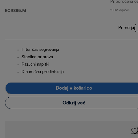
Priporočena c
EC9885.M
*DDV vključen
Primerjaj
Hiter čas segrevanja
Stabilna priprava
Različni napitki
Dinamična predinfuzija
Dodaj v košarico
Odkrij več