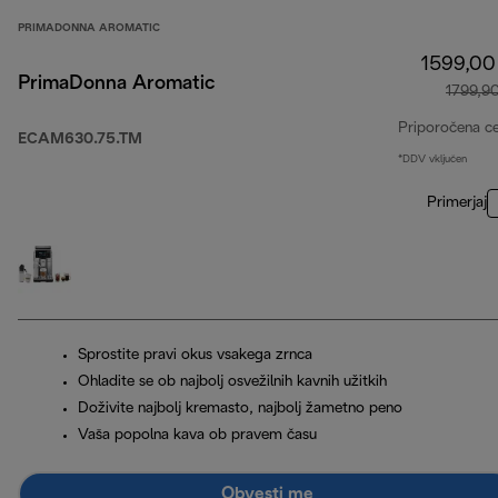
PRIMADONNA AROMATIC
1599,00
PrimaDonna Aromatic
1799,9
Priporočena c
ECAM630.75.TM
*DDV vključen
Primerjaj
Sprostite pravi okus vsakega zrnca
Ohladite se ob najbolj osvežilnih kavnih užitkih
Doživite najbolj kremasto, najbolj žametno peno
Vaša popolna kava ob pravem času
Obvesti me