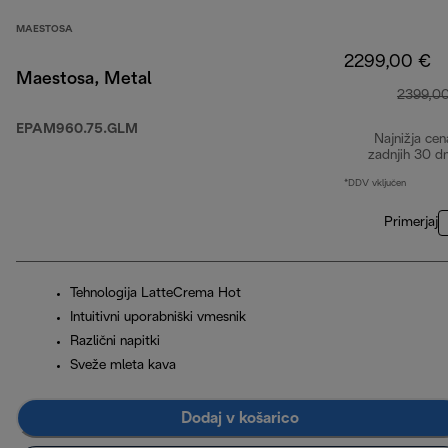
MAESTOSA
2299,00 €
Maestosa, Metal
2399,0
EPAM960.75.GLM
Najnižja cen
zadnjih 30 d
*DDV vključen
Primerjaj
Tehnologija LatteCrema Hot
Intuitivni uporabniški vmesnik
Različni napitki
Sveže mleta kava
Dodaj v košarico