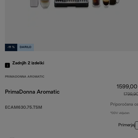
-11 %
DARILO
Zadnjih 2
izdelki
PRIMADONNA AROMATIC
1599,00
PrimaDonna Aromatic
1799,9
Priporočena c
ECAM630.75.TSM
*DDV vključen
Primerjaj