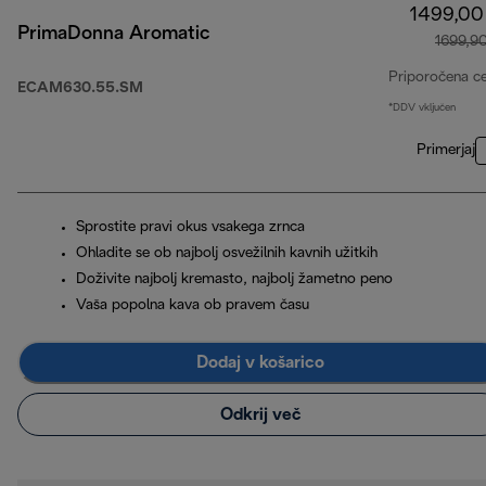
1499,00
PrimaDonna Aromatic
1699,9
Priporočena c
ECAM630.55.SM
*DDV vključen
Primerjaj
Sprostite pravi okus vsakega zrnca
Ohladite se ob najbolj osvežilnih kavnih užitkih
Doživite najbolj kremasto, najbolj žametno peno
Vaša popolna kava ob pravem času
Dodaj v košarico
Odkrij več