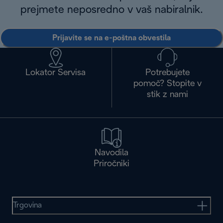
prejmete neposredno v vaš nabiralnik.
Prijavite se na e-poštna obvestila
Lokator Servisa
Potrebujete
pomoč? Stopite v
stik z nami
Navodila
Priročniki
Trgovina