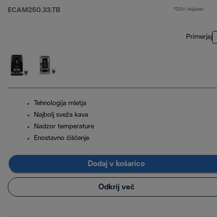
ECAM250.33.TB
*DDV vključen
Primerjaj
Tehnologija mletja
Najbolj sveža kava
Nadzor temperature
Enostavno čiščenje
Dodaj v košarico
Odkrij več