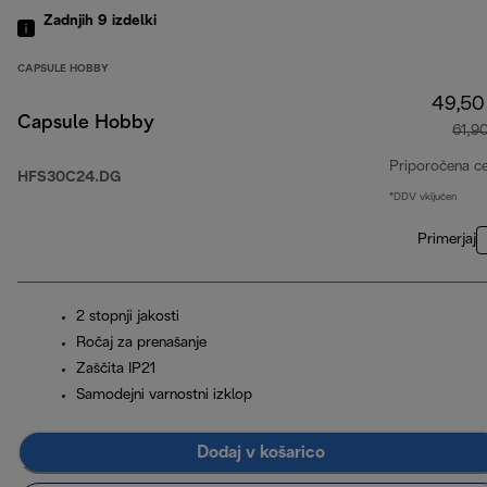
Zadnjih 9
izdelki
CAPSULE HOBBY
49,50
Capsule Hobby
61,9
Priporočena c
HFS30C24.DG
*DDV vključen
Primerjaj
2 stopnji jakosti
Ročaj za prenašanje
Zaščita IP21
Samodejni varnostni izklop
Dodaj v košarico