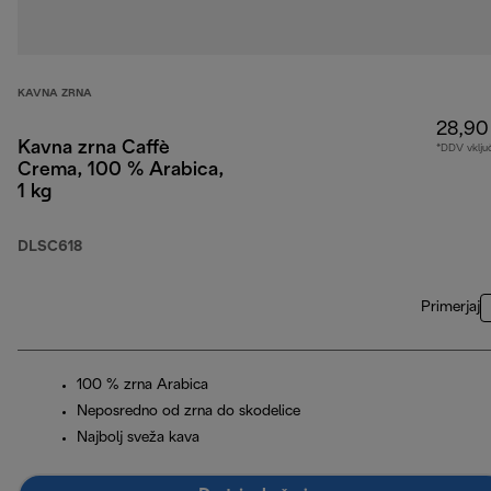
KAVNA ZRNA
28,90
Kavna zrna Caffè
*DDV vklju
Crema, 100 % Arabica,
1 kg
DLSC618
Primerjaj
100 % zrna Arabica
Neposredno od zrna do skodelice
Najbolj sveža kava