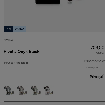
-11 %
DARILO
RIVELIA
709,00
Rivelia Onyx Black
799,9
Priporočena c
EXAM440.55.B
*DDV vključen
Primerjaj