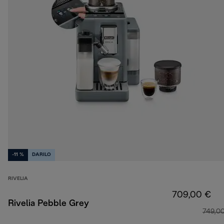
-11 %
DARILO
RIVELIA
709,00 €
Rivelia Pebble Grey
749,0