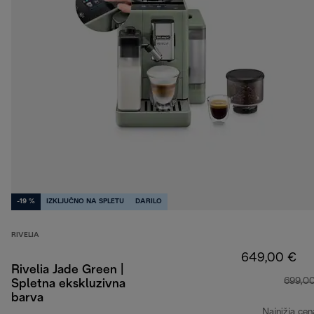
-19 %
IZKLJUČNO NA SPLETU
DARILO
RIVELIA
649,00 €
Rivelia Jade Green |
699,0
Spletna ekskluzivna
barva
Najnižja cen