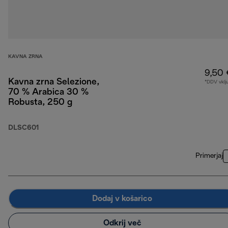
KAVNA ZRNA
9,50 
Kavna zrna Selezione,
*DDV vklj
70 % Arabica 30 %
Robusta, 250 g
DLSC601
Primerjaj
Dodaj v košarico
Odkrij več