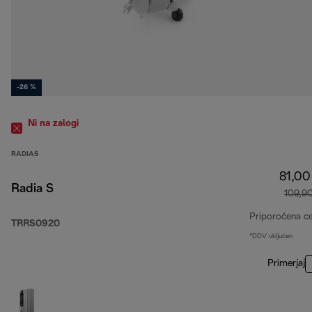
-26 %
Ni na zalogi
RADIAS
81,00
Radia S
109,9
Priporočena c
TRRS0920
*DDV vključen
Primerjaj