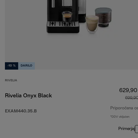
-10 %
DARILO
RIVELIA
629,90
Rivelia Onyx Black
699,9
Priporočena c
EXAM440.35.B
*DDV vključen
Primerjaj