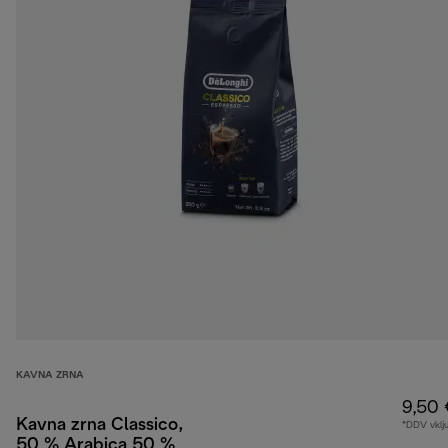
KAVNA ZRNA
9,50 
Kavna zrna Classico,
*DDV vklj
50 % Arabica 50 %