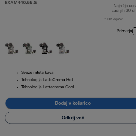
EXAM440.55.G
Najnižja cen
zadnjih 30 d
*DDV vključen
Primerjaj
Sveže mleta kava
Tehnologija LatteCrema Hot
Tehnologija Lattecrema Cool
Dodaj v košarico
Odkrij več