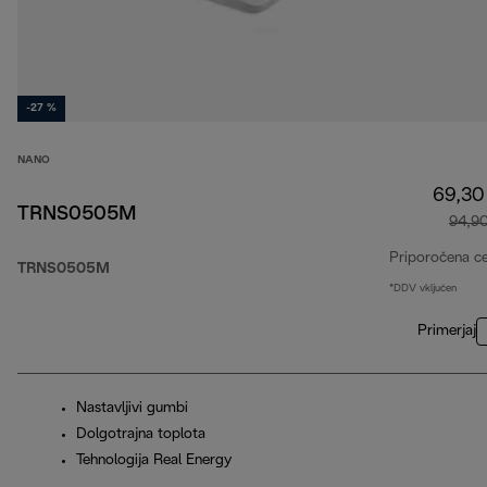
-27 %
NANO
69,30
TRNS0505M
94,9
Priporočena c
TRNS0505M
*DDV vključen
Primerjaj
Nastavljivi gumbi
Dolgotrajna toplota
Tehnologija Real Energy