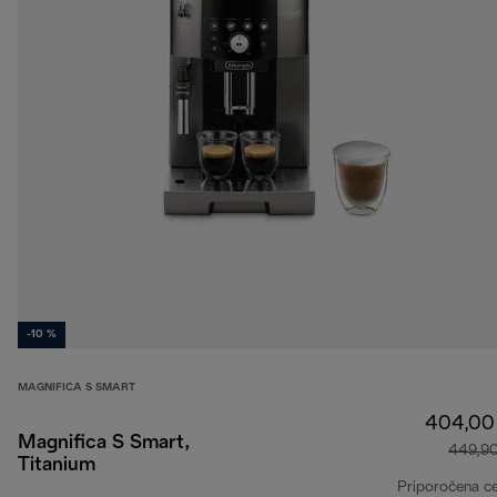
-10 %
MAGNIFICA S SMART
404,00
Magnifica S Smart,
449,9
Titanium
Priporočena c