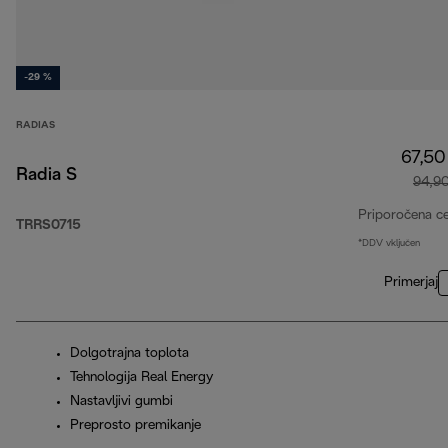
-29 %
RADIAS
67,50
Radia S
94,9
Priporočena c
TRRS0715
*DDV vključen
Primerjaj
Dolgotrajna toplota
Tehnologija Real Energy
Nastavljivi gumbi
Preprosto premikanje