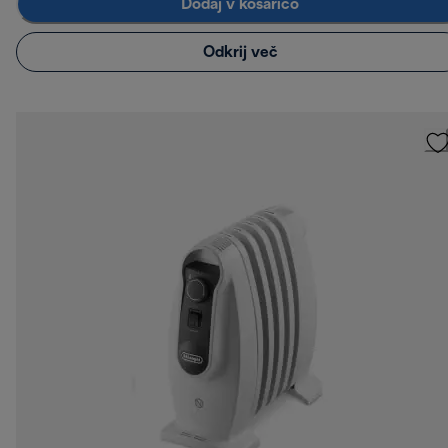
Dodaj v košarico
Odkrij več