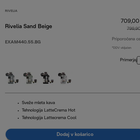
RIVELIA
709,00
Rivelia Sand Beige
799,9
Priporočena c
EXAM440.55.BG
*DDV vključen
Primerjaj
Sveže mleta kava
Tehnologija LatteCrema Hot
Tehnologija Lattecrema Cool
Dodaj v košarico