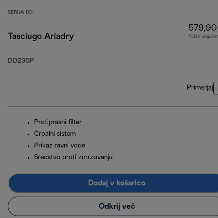
SERIJA DD
579,90
Tasciugo Ariadry
*DDV vključe
DD230P
Primerjaj
Protiprašni filter
Črpalni sistem
Prikaz ravni vode
Sredstvo proti zmrzovanju
Dodaj v košarico
Odkrij več