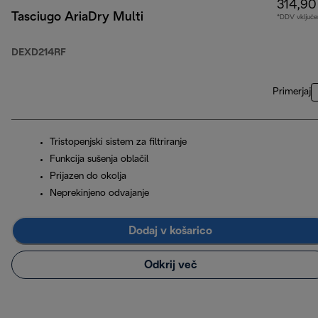
314,90
Tasciugo AriaDry Multi
*DDV vključe
DEXD214RF
Primerjaj
Tristopenjski sistem za filtriranje
Funkcija sušenja oblačil
Prijazen do okolja
Neprekinjeno odvajanje
Dodaj v košarico
Odkrij več