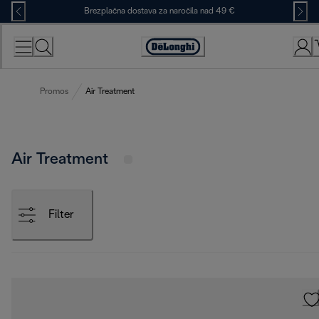
Skip
Brezplačna dostava za naročila nad 49 €
to
Content
Accessibility
Statement
Promos
Air Treatment
Air Treatment
Filter