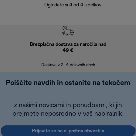
Ogledate si 4 od 4 izdelkov
Brezplačna dostava za naročila nad
Brez
49 €
30
Dostava v 2–4 delovnih dneh
Poiščite navdih in ostanite na tekočem
z našimi novicami in ponudbami, ki jih
prejmete neposredno v vaš nabiralnik.
Prijavite se na e-poštna obvestila