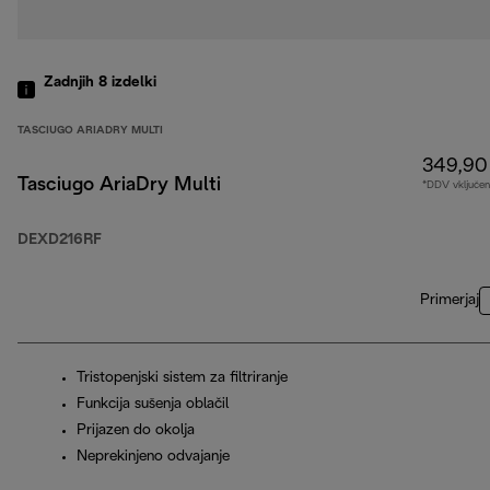
Zadnjih 8
izdelki
TASCIUGO ARIADRY MULTI
349,90
Tasciugo AriaDry Multi
*DDV vključen
DEXD216RF
Primerjaj
Tristopenjski sistem za filtriranje
Funkcija sušenja oblačil
Prijazen do okolja
Neprekinjeno odvajanje