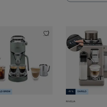
LD BREW
-11 %
DARILO
RIVELIA