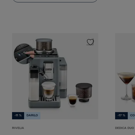
-11 %
DARILO
-17 %
CO
RIVELIA
DEDICA DUO