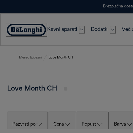
Skip
Brezplačna dost
to
Content
Kavni aparati
Dodatki
Več 
Accessibility
Statement
Mesec ljubezni
Love Month CH
Love Month CH
Razvrsti po
Cena
Popust
Barva