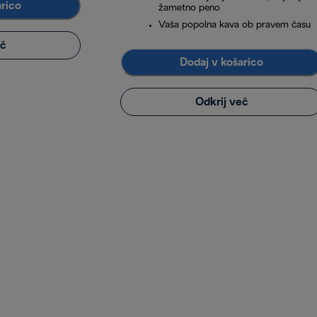
arico
žametno peno
Vaša popolna kava ob pravem času
eč
Dodaj v košarico
Odkrij več