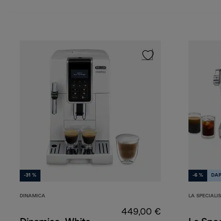
-31 %
-6 %
DAR
DINAMICA
LA SPECIALI
449,00 €