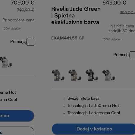
709,00 €
649,00 €
Rivelia Jade Green
799,90 €
699,00
| Spletna
Priporočena cena
ekskluzivna barva
Najnižja cena
*DDV vključen
izvirna cena 799,90 €
zadnjih 30 dn
EXAM441.55.GR
*DDV vključen
Primerjaj
Primerjaj
Crema Hot
Sveže mleta kava
rema Cool
Tehnologija LatteCrema Hot
Tehnologija Lattecrema Cool
arico
Dodaj v košarico
eč