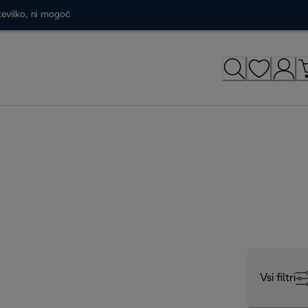
tevilko, ni mogoč
Vsi filtri