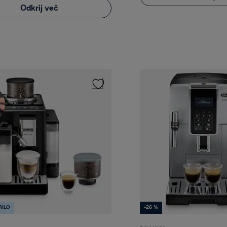
Odkrij več
RILO
-26 %