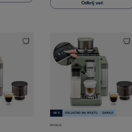
Odkrij več
-19 %
IZKLJUČNO NA SPLETU
DARILO
RIVELIA