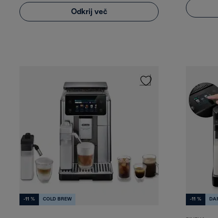
Odkrij več
-11 %
COLD BREW
-11 %
DA