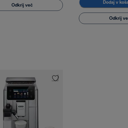
Dodaj v koš
Odkrij več
Odkrij v