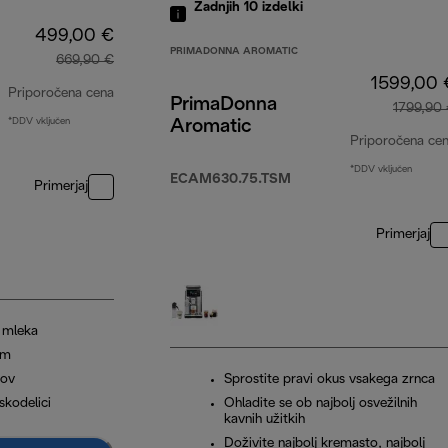
Zadnjih 10
izdelki
499,00 €
PRIMADONNA AROMATIC
669,90 €
1599,00 
Priporočena cena
PrimaDonna
1799,90
*DDV vključen
Aromatic
izvirna cena 669,90 €
Priporočena ce
*DDV vključen
ECAM630.75.TSM
Primerjaj
Primerjaj
k mleka
om
tov
Sprostite pravi okus vsakega zrnca
skodelici
Ohladite se ob najbolj osvežilnih
kavnih užitkih
Doživite najbolj kremasto, najbolj