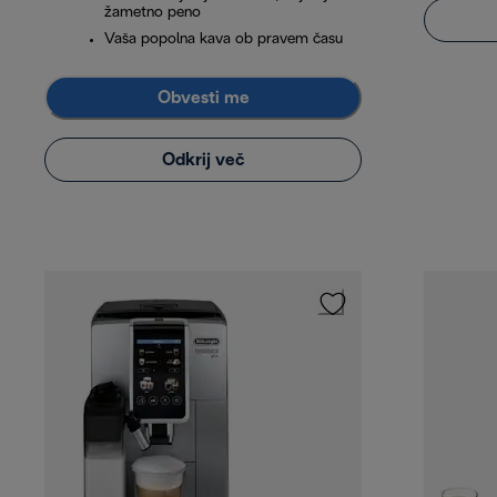
žametno peno
Vaša popolna kava ob pravem času
Obvesti me
Odkrij več