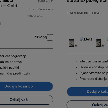
ialista
Eletta Explore, tita
1599,90 €
o – Cold
Priporočena cena
ECAM450.86.T EX:4
*DDV vključen
,90 €
izvirna cena 1599,90 €
M
Primerjaj
iter čas segrevanja
Intuitivni barvni zas
abilna priprava
Oddaljen dostop n
zlični napitki
Pijačo vzemite na 
inamična predinfuzija
Preprosto čiščenje 
Dodaj v košarico
Dodaj v koš
Odkrij več
Odkrij v