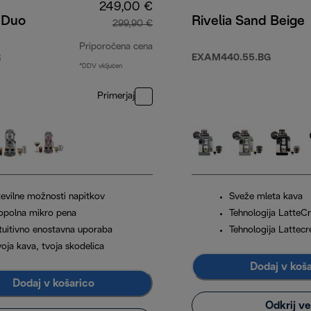
249,00 €
 Duo
Rivelia Sand Beige
299,90 €
Priporočena cena
R
EXAM440.55.BG
*DDV vključen
izvirna cena 299,90 €
Primerjaj
tevilne možnosti napitkov
Sveže mleta kava
opolna mikro pena
Tehnologija Latte
ntuitivno enostavna uporaba
Tehnologija Lattec
oja kava, tvoja skodelica
Dodaj v koš
Dodaj v košarico
Odkrij v