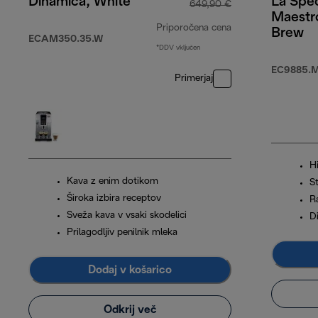
Dinamica, White
La Spec
649,90 €
Maestr
Priporočena cena
Brew
ECAM350.35.W
*DDV vključen
izvirna cena 649
EC9885.
Primerjaj
H
Kava z enim dotikom
St
Široka izbira receptov
Ra
Sveža kava v vsaki skodelici
D
Prilagodljiv penilnik mleka
Dodaj v košarico
Odkrij več