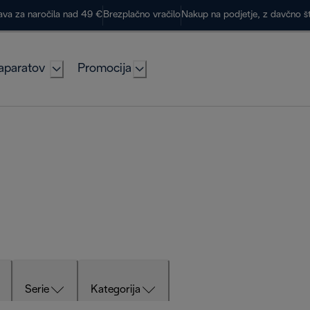
ava za naročila nad 49 €
Brezplačno vračilo
Nakup na podjetje, z davčno š
aparatov
Promocija
Serie
Kategorija