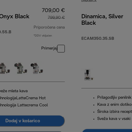
DINAMICA
709,00 €
 Onyx Black
Dinamica, Silver
799,90 €
Black
Priporočena cena
.55.B
*DDV vključen
izvirna cena 799,90 €
ECAM350.35.SB
Primerjaj
,90 €
veže mleta kava
Prilagodljiv penilni
ehnologijaLatteCrema Hot
Kava z enim dotik
ehnologija Lattecrema Cool
Široka izbira recep
Sveža kava v vsaki 
Dodaj v košarico