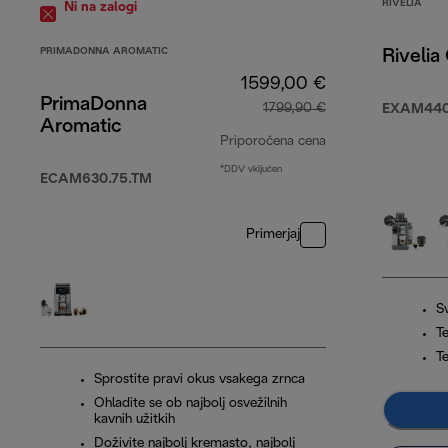
RIVELIA
Ni na zalogi
PRIMADONNA AROMATIC
Rivelia
1599,00 €
PrimaDonna
1799,90 €
EXAM440
Aromatic
Priporočena cena
*DDV vključen
izvirna cena 1799
ECAM630.75.TM
Primerjaj
S
T
T
Sprostite pravi okus vsakega zrnca
Ohladite se ob najbolj osvežilnih
kavnih užitkih
Doživite najbolj kremasto, najbolj