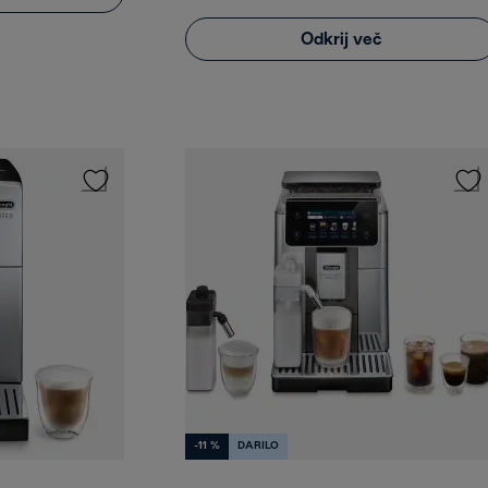
Odkrij več
-11 %
DARILO