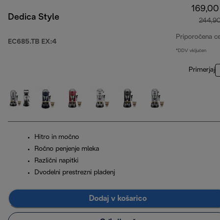
169,00
Dedica Style
244,9
Priporočena c
EC685.TB EX:4
*DDV vključen
Primerjaj
Hitro in močno
Ročno penjenje mleka
Različni napitki
Dvodelni prestrezni pladenj
Dodaj v košarico