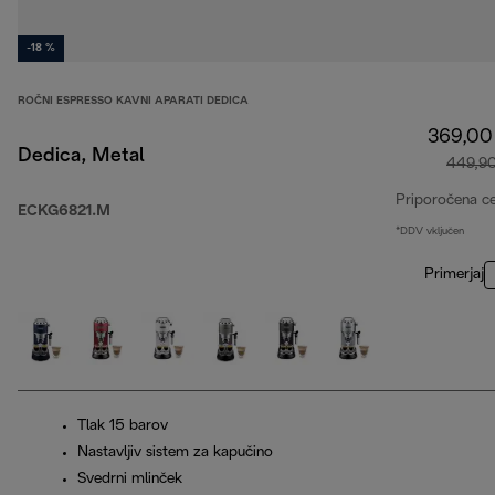
-18 %
ROČNI ESPRESSO KAVNI APARATI DEDICA
369,00
Dedica, Metal
449,9
Priporočena c
ECKG6821.M
*DDV vključen
Primerjaj
Tlak 15 barov
Nastavljiv sistem za kapučino
Svedrni mlinček