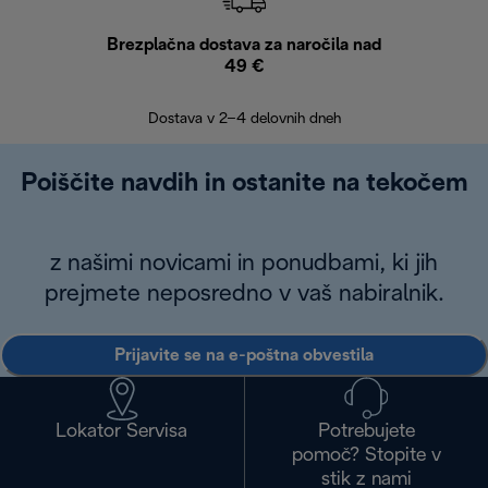
Brezplačna dostava za naročila nad
Brez
49 €
30
Dostava v 2–4 delovnih dneh
Poiščite navdih in ostanite na tekočem
z našimi novicami in ponudbami, ki jih
prejmete neposredno v vaš nabiralnik.
Prijavite se na e-poštna obvestila
Lokator Servisa
Potrebujete
pomoč? Stopite v
stik z nami