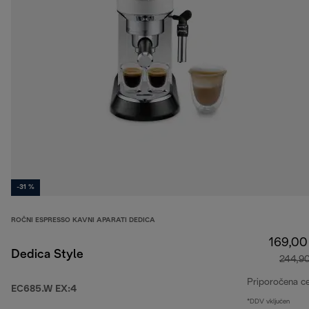
-31 %
ROČNI ESPRESSO KAVNI APARATI DEDICA
169,00
Dedica Style
244,9
Priporočena c
EC685.W EX:4
*DDV vključen