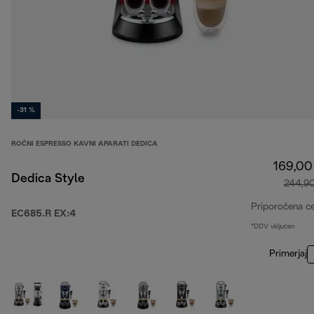
-31 %
ROČNI ESPRESSO KAVNI APARATI DEDICA
169,00
Dedica Style
244,9
Priporočena c
EC685.R EX:4
*DDV vključen
Primerjaj