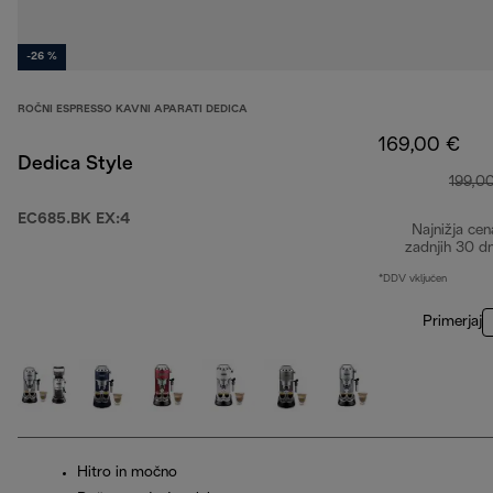
-26 %
ROČNI ESPRESSO KAVNI APARATI DEDICA
169,00 €
Dedica Style
199,0
EC685.BK EX:4
Najnižja cen
zadnjih 30 d
*DDV vključen
Primerjaj
Hitro in močno