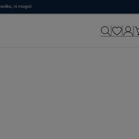
tevilko, ni mogoč