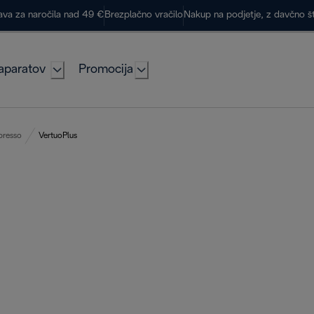
ava za naročila nad 49 €
Brezplačno vračilo
Nakup na podjetje, z davčno š
aparatov
Promocija
presso
VertuoPlus