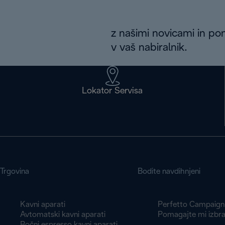
z našimi novicami in po
v vaš nabiralnik.
Lokator Servisa
Trgovina
Bodite navdihnjeni
Kavni aparati
Perfetto Campaign
Avtomatski kavni aparati
Pomagajte mi izbra
Ročni espresso kavni aparati