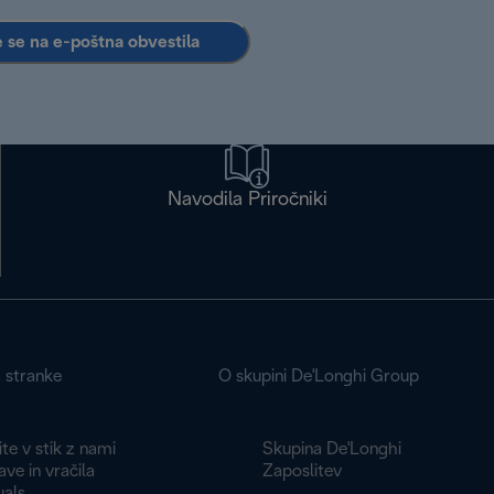
e se na e-poštna obvestila
Navodila Priročniki
a stranke
O skupini De'Longhi Group
te v stik z nami
Skupina De'Longhi
ve in vračila
Zaposlitev
als