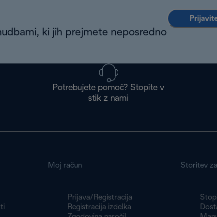
Prijavit
nudbami, ki jih prejmete neposredno
Potrebujete pomoč? Stopite v
stik z nami
Moj račun
Storitev z
Prijava/Registracija
Stopi
ti
Registracija izdelka
Dosta
Zgodovina naročil
Manu