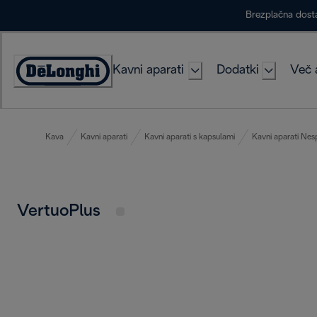
Skip
Brezplačna dost
to
Content
Kavni aparati
Dodatki
Več 
Accessibility
Statement
Kava
Kavni aparati
Kavni aparati s kapsulami
Kavni aparati Nes
VertuoPlus