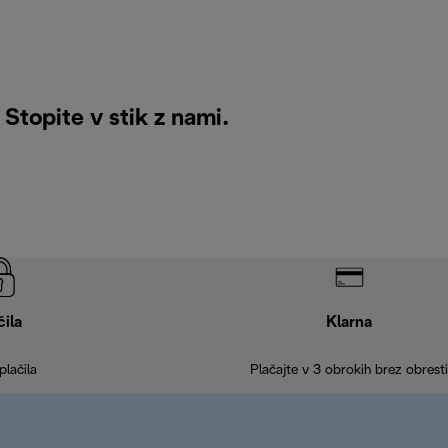
i
Stopite v stik z nami
.
čila
Klarna
plačila
Plačajte v 3 obrokih brez obresti