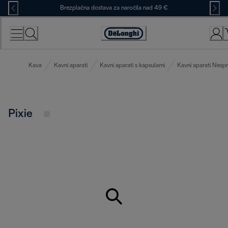
Skip
Brezplačna dostava za naročila nad 49 €
to
Content
Accessibility
Statement
Kava
Kavni aparati
Kavni aparati s kapsulami
Kavni aparati Nesp
Pixie