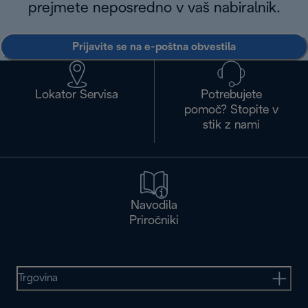
prejmete neposredno v vaš nabiralnik.
Prijavite se na e-poštna obvestila
Lokator Servisa
Potrebujete
pomoč? Stopite v
stik z nami
Navodila
Priročniki
Trgovina