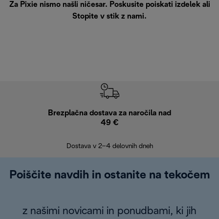
Za Pixie nismo našli ničesar. Poskusite poiskati izdelek ali
Stopite v stik z nami
.
Brezplačna dostava za naročila nad
Brez
49 €
30
Dostava v 2–4 delovnih dneh
Poiščite navdih in ostanite na tekočem
z našimi novicami in ponudbami, ki jih